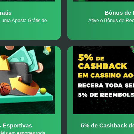
atis
Bônus de 
 uma Aposta Grátis de
Ative o Bônus de Rec
 Esportivas
5% de Cashback do
tis em esportes toda