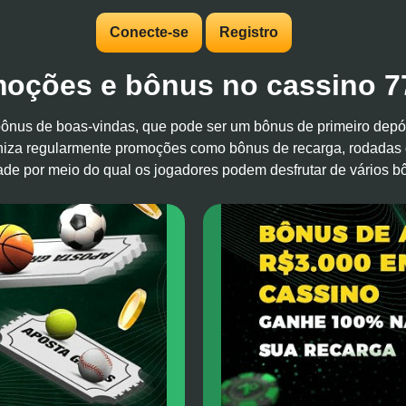
Conecte-se
Registro
oções e bônus no cassino 
bônus de boas-vindas, que pode ser um bônus de primeiro depó
ganiza regularmente promoções como bônus de recarga, rodadas
ade por meio do qual os jogadores podem desfrutar de vários bô