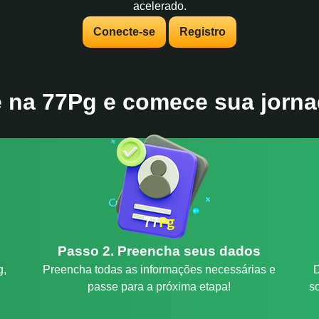
acelerado.
Conecte-se
Registro
e na 77Pg e comece sua jorna
Passo 2. Preencha seus dados
g,
Preencha todas as informações necessárias e
D
passe para a próxima etapa!
s