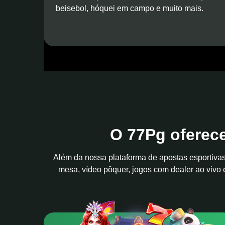
beisebol, hóquei em campo e muito mais.
O 77Pg oferec
Além da nossa plataforma de apostas esportiva
mesa, vídeo pôquer, jogos com dealer ao vivo