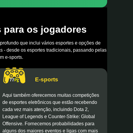
s para os jogadores
profundo que inclui vários esportes e opções de
s - desde os esportes tradicionais, passando pelas
m e-sports.
E-sports
Aqui também oferecemos muitas competições
de esportes eletrônicos que estão recebendo
cada vez mais atenção, incluindo Dota 2,
League of Legends e Counter-Strike: Global
Offensive. Fornecemos probabilidades para
alguns dos maiores eventos e ligas com mais