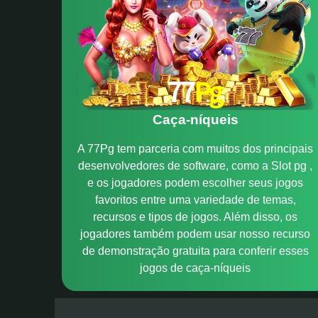
Caça-níqueis
A 77Pg tem parceria com muitos dos principais
desenvolvedores de software, como a Slot pg ,
e os jogadores podem escolher seus jogos
favoritos entre uma variedade de temas,
recursos e tipos de jogos. Além disso, os
jogadores também podem usar nosso recurso
de demonstração gratuita para conferir esses
jogos de caça-níqueis