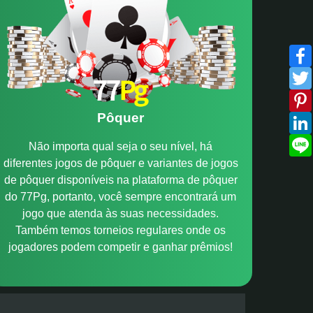
Pôquer
Não importa qual seja o seu nível, há
diferentes jogos de pôquer e variantes de jogos
de pôquer disponíveis na plataforma de pôquer
do 77Pg, portanto, você sempre encontrará um
jogo que atenda às suas necessidades.
Também temos torneios regulares onde os
jogadores podem competir e ganhar prêmios!