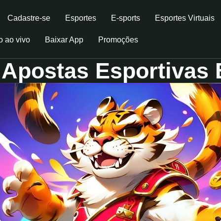
Cadastre-se
Esportes
E-sports
Esportes Virtuais
 ao vivo
Baixar App
Promoções
Apostas Esportivas 