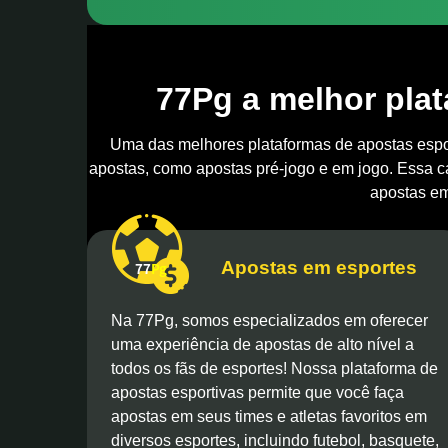
77Pg a melhor plat
Uma das melhores plataformas de apostas esport
apostas, como apostas pré-jogo e em jogo. Essa ca
apostas em
Apostas em esportes
Na 77Pg, somos especializados em oferecer
uma experiência de apostas de alto nível a
todos os fãs de esportes! Nossa plataforma de
apostas esportivas permite que você faça
apostas em seus times e atletas favoritos em
diversos esportes, incluindo futebol, basquete,