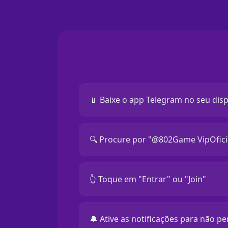
📱 Baixe o app Telegram no seu disp
🔍 Procure por "@802Game VipOfici
👆 Toque em "Entrar" ou "Join"
🔔 Ative as notificações para não p