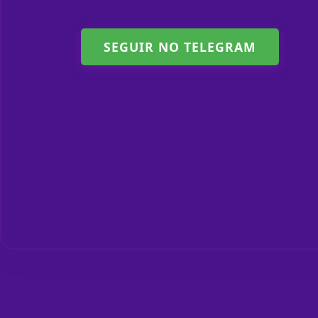
SEGUIR NO TELEGRAM