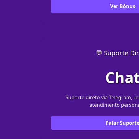
Ver Bônus
💬 Suporte Di
Cha
Suporte direto via Telegram, r
atendimento persona
Falar Suport