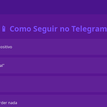
📱 Como Seguir no Telegram
ositivo
al"
erder nada