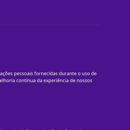
ações pessoais fornecidas durante o uso de
elhoria contínua da experiência de nossos