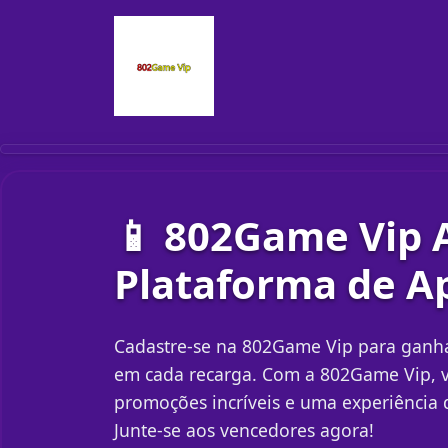
📱 802Game Vip 
Plataforma de A
Cadastre-se na 802Game Vip para ganha
em cada recarga. Com a 802Game Vip, v
promoções incríveis e uma experiência d
Junte-se aos vencedores agora!