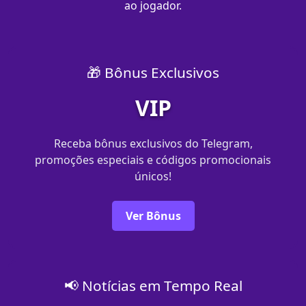
ao jogador.
🎁 Bônus Exclusivos
VIP
Receba bônus exclusivos do Telegram,
promoções especiais e códigos promocionais
únicos!
Ver Bônus
📢 Notícias em Tempo Real