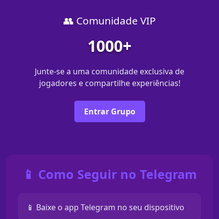
👥 Comunidade VIP
1000+
Junte-se a uma comunidade exclusiva de
jogadores e compartilhe experiências!
Entrar Grupo
📱 Como Seguir no Telegram
📱 Baixe o app Telegram no seu dispositivo