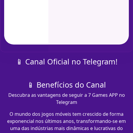
📱 Canal Oficial no Telegram!
📱 Benefícios do Canal
Descubra as vantagens de seguir a 7 Games APP no
Telegram
O mundo dos jogos móveis tem crescido de forma
exponencial nos últimos anos, transformando-se em
uma das indústrias mais dinâmicas e lucrativas do