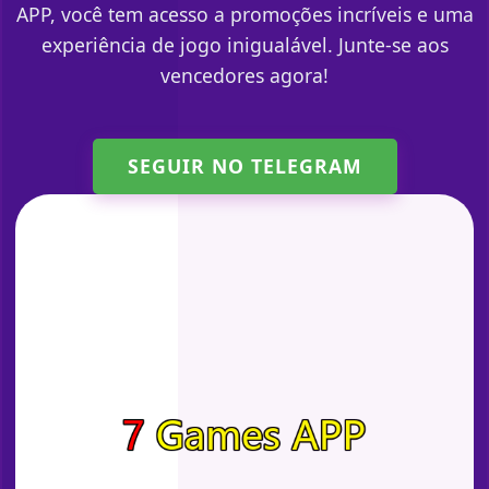
APP, você tem acesso a promoções incríveis e uma
experiência de jogo inigualável. Junte-se aos
vencedores agora!
SEGUIR NO TELEGRAM