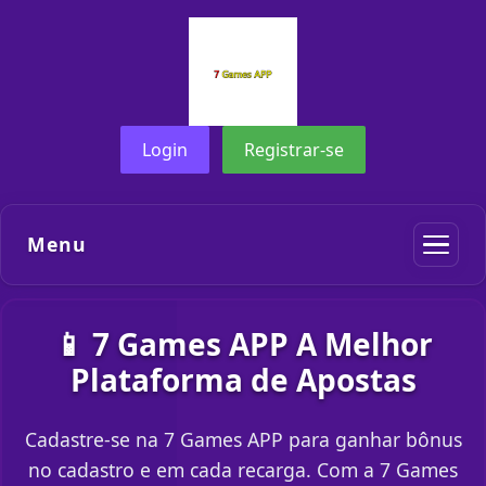
Login
Registrar-se
Menu
📱 7 Games APP A Melhor
Plataforma de Apostas
Cadastre-se na 7 Games APP para ganhar bônus
no cadastro e em cada recarga. Com a 7 Games