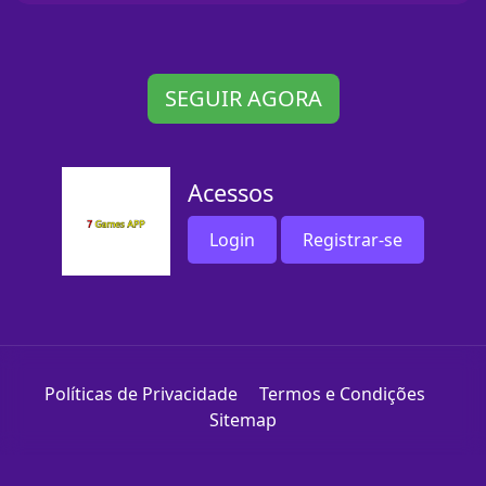
SEGUIR AGORA
Acessos
Login
Registrar-se
Políticas de Privacidade
Termos e Condições
Sitemap