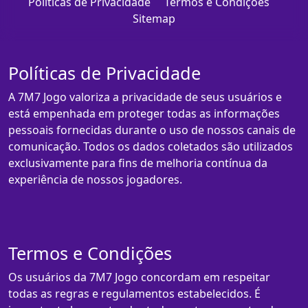
Políticas de Privacidade
Termos e Condições
Sitemap
Políticas de Privacidade
A 7M7 Jogo valoriza a privacidade de seus usuários e
está empenhada em proteger todas as informações
pessoais fornecidas durante o uso de nossos canais de
comunicação. Todos os dados coletados são utilizados
exclusivamente para fins de melhoria contínua da
experiência de nossos jogadores.
Termos e Condições
Os usuários da 7M7 Jogo concordam em respeitar
todas as regras e regulamentos estabelecidos. É