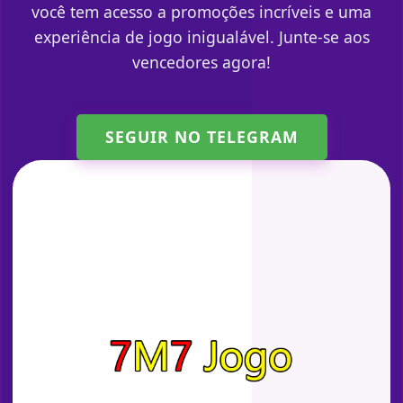
você tem acesso a promoções incríveis e uma
experiência de jogo inigualável. Junte-se aos
vencedores agora!
SEGUIR NO TELEGRAM