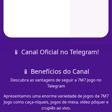
📱 Canal Oficial no Telegram!
📱 Benefícios do Canal
Descubra as vantagens de seguir a 7M7 Jogo no
Telegram
Apresentamos uma enorme variedade de jogos da 7M7
Jogo como caça-níqueis, jogos de mesa, vídeo pôquer e
crupiês ao vivo.