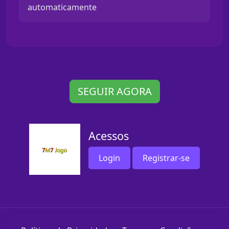
automaticamente
SEGUIR AGORA
Acessos
Login
Registrar-se