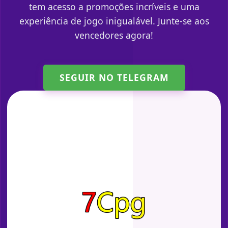
tem acesso a promoções incríveis e uma
experiência de jogo inigualável. Junte-se aos
vencedores agora!
SEGUIR NO TELEGRAM