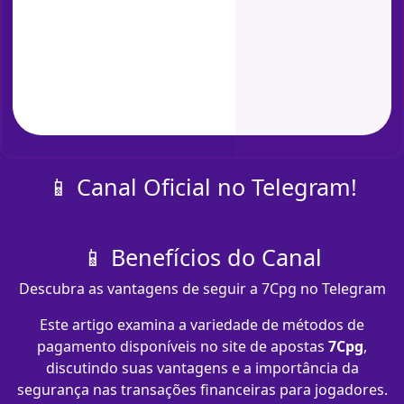
📱 Canal Oficial no Telegram!
📱 Benefícios do Canal
Descubra as vantagens de seguir a 7Cpg no Telegram
Este artigo examina a variedade de métodos de
pagamento disponíveis no site de apostas
7Cpg
,
discutindo suas vantagens e a importância da
segurança nas transações financeiras para jogadores.