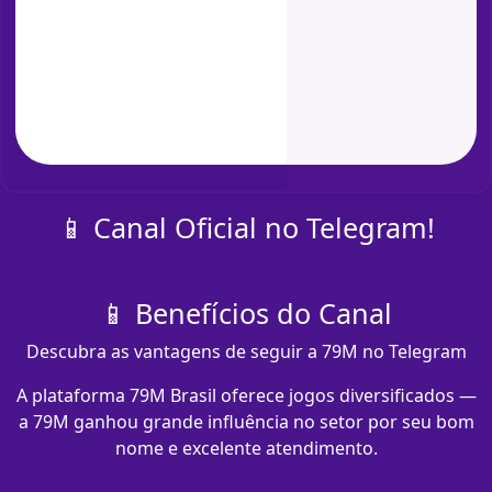
📱 Canal Oficial no Telegram!
📱 Benefícios do Canal
Descubra as vantagens de seguir a 79M no Telegram
A plataforma 79M Brasil oferece jogos diversificados —
a 79M ganhou grande influência no setor por seu bom
nome e excelente atendimento.