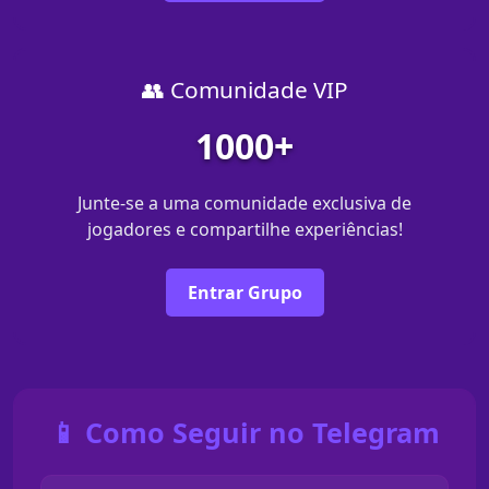
👥 Comunidade VIP
1000+
Junte-se a uma comunidade exclusiva de
jogadores e compartilhe experiências!
Entrar Grupo
📱 Como Seguir no Telegram