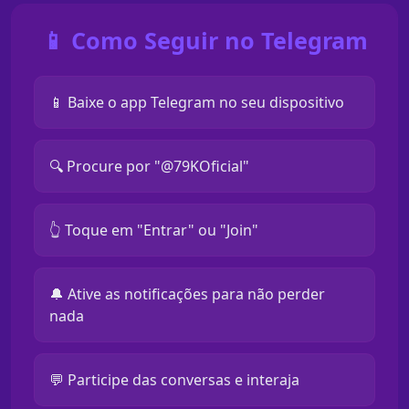
📱 Como Seguir no Telegram
📱 Baixe o app Telegram no seu dispositivo
🔍 Procure por "@79KOficial"
👆 Toque em "Entrar" ou "Join"
🔔 Ative as notificações para não perder
nada
💬 Participe das conversas e interaja