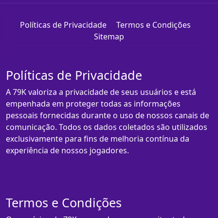
Políticas de Privacidade
Termos e Condições
Sitemap
Políticas de Privacidade
A 79K valoriza a privacidade de seus usuários e está
empenhada em proteger todas as informações
pessoais fornecidas durante o uso de nossos canais de
comunicação. Todos os dados coletados são utilizados
exclusivamente para fins de melhoria contínua da
experiência de nossos jogadores.
Termos e Condições