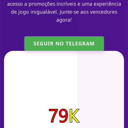
acesso a promoções incríveis e uma experiência
de jogo inigualável. Junte-se aos vencedores
agora!
SEGUIR NO TELEGRAM