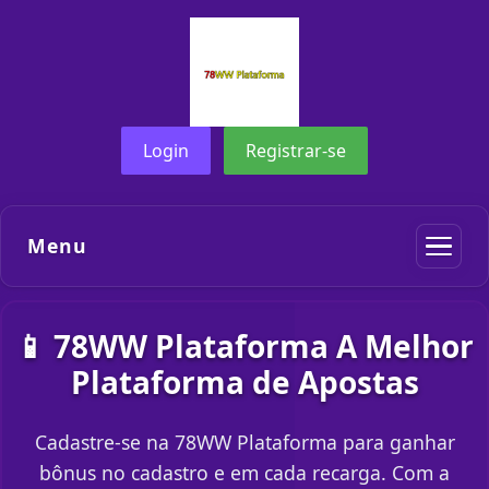
Login
Registrar-se
Menu
📱 78WW Plataforma A Melhor
Plataforma de Apostas
Cadastre-se na 78WW Plataforma para ganhar
bônus no cadastro e em cada recarga. Com a