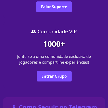
Falar Suporte
👥 Comunidade VIP
1000+
Junte-se a uma comunidade exclusiva de
jogadores e compartilhe experiências!
Entrar Grupo
📱 Como Seguir no Telegram