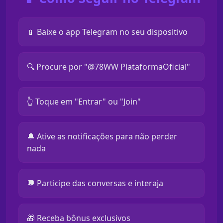
📱 Baixe o app Telegram no seu dispositivo
🔍 Procure por "@78WW PlataformaOficial"
👆 Toque em "Entrar" ou "Join"
🔔 Ative as notificações para não perder
nada
💬 Participe das conversas e interaja
🎁 Receba bônus exclusivos