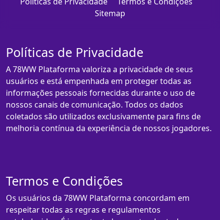
Políticas de Privacidade
Termos e Condições
Sitemap
Políticas de Privacidade
A 78WW Plataforma valoriza a privacidade de seus
usuários e está empenhada em proteger todas as
informações pessoais fornecidas durante o uso de
nossos canais de comunicação. Todos os dados
coletados são utilizados exclusivamente para fins de
melhoria contínua da experiência de nossos jogadores.
Termos e Condições
Os usuários da 78WW Plataforma concordam em
respeitar todas as regras e regulamentos