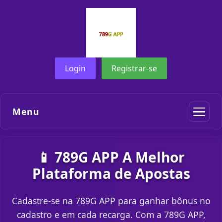
Login
Registrar-se
Menu
📱 789G APP A Melhor
Plataforma de Apostas
Cadastre-se na 789G APP para ganhar bônus no
cadastro e em cada recarga. Com a 789G APP,