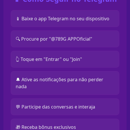
📱 Baixe o app Telegram no seu dispositivo
🔍 Procure por "@789G APPOficial"
👆 Toque em "Entrar" ou "Join"
🔔 Ative as notificações para não perder
nada
💬 Participe das conversas e interaja
🎁 Receba bônus exclusivos