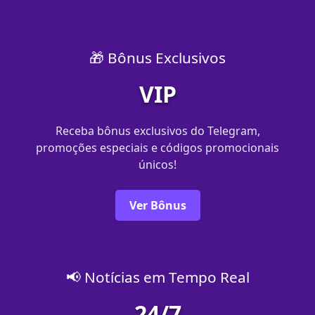
🎁 Bônus Exclusivos
VIP
Receba bônus exclusivos do Telegram,
promoções especiais e códigos promocionais
únicos!
Ver Bônus
📢 Notícias em Tempo Real
24/7