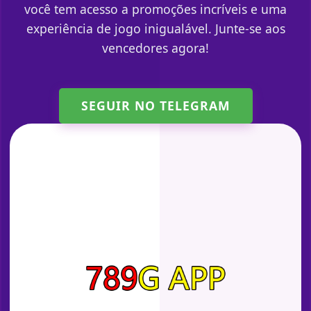
você tem acesso a promoções incríveis e uma
experiência de jogo inigualável. Junte-se aos
vencedores agora!
SEGUIR NO TELEGRAM