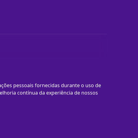
ações pessoais fornecidas durante o uso de
elhoria contínua da experiência de nossos