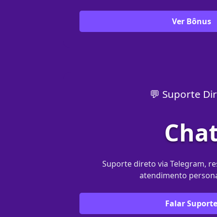
Ver Bônus
💬 Suporte Di
Cha
Suporte direto via Telegram, r
atendimento persona
Falar Suport