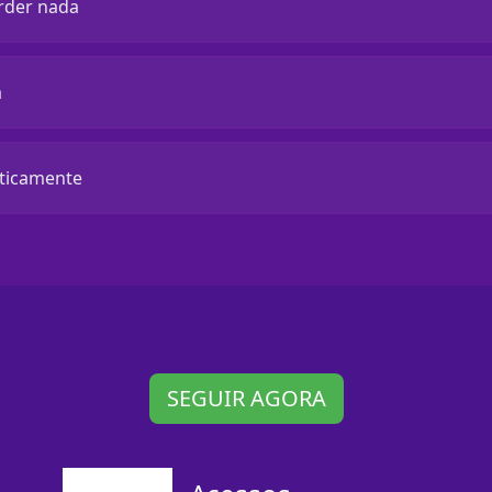
erder nada
a
aticamente
SEGUIR AGORA