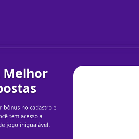
A Melhor
postas
r bônus no cadastro e
ocê tem acesso a
e jogo inigualável.