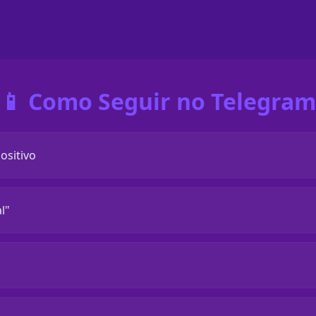
📱 Como Seguir no Telegram
ositivo
l"