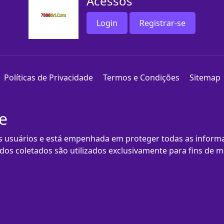
Acessos
Login
Registrar-se
Políticas de Privacidade
Termos e Condições
Sitemap
de
us usuários e está empenhada em proteger todas as inform
os coletados são utilizados exclusivamente para fins de m