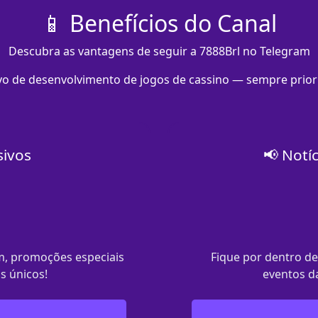
📱 Benefícios do Canal
Descubra as vantagens de seguir a 7888Brl no Telegram
o de desenvolvimento de jogos de cassino — sempre priori
sivos
📢 Notí
m, promoções especiais
Fique por dentro d
s únicos!
eventos d