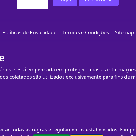
Políticas de Privacidade
Termos e Condições
Sitemap
de
suários e está empenhada em proteger todas as informações
os coletados são utilizados exclusivamente para fins de m
tar todas as regras e regulamentos estabelecidos. É impo