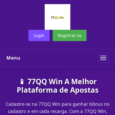
Login
Registrar-se
Menu
📱 77QQ Win A Melhor
Plataforma de Apostas
Cadastre-se na 77QQ Win para ganhar bônus no
cadastro e em cada recarga. Com a 77QQ Win,