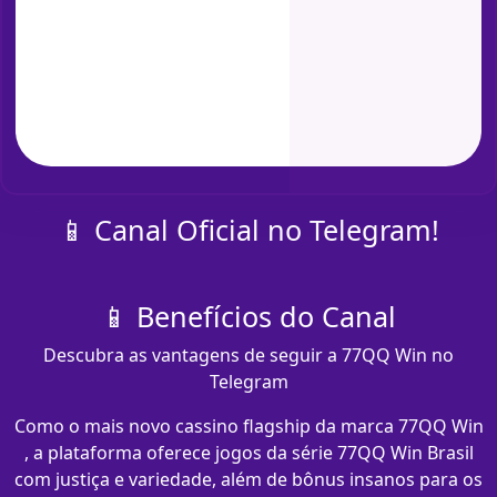
📱 Canal Oficial no Telegram!
📱 Benefícios do Canal
Descubra as vantagens de seguir a 77QQ Win no
Telegram
Como o mais novo cassino flagship da marca 77QQ Win
, a plataforma oferece jogos da série 77QQ Win Brasil
com justiça e variedade, além de bônus insanos para os