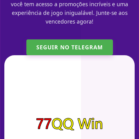
você tem acesso a promoções incríveis e uma
experiência de jogo inigualável. Junte-se aos
vencedores agora!
SEGUIR NO TELEGRAM