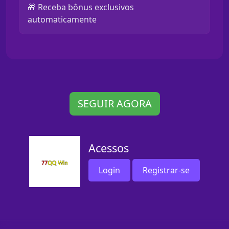
🎁 Receba bônus exclusivos
automaticamente
SEGUIR AGORA
Acessos
Login
Registrar-se