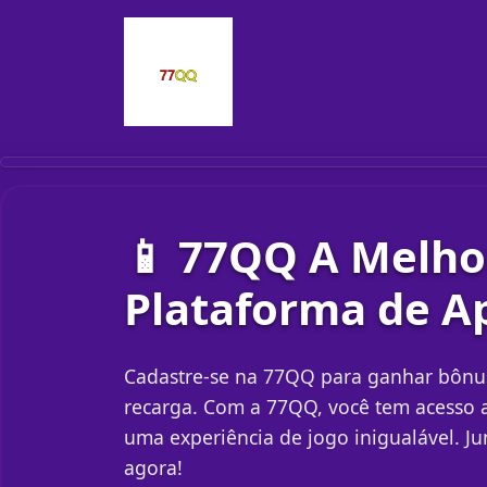
📱 77QQ A Melho
Plataforma de A
Cadastre-se na 77QQ para ganhar bônu
recarga. Com a 77QQ, você tem acesso a
uma experiência de jogo inigualável. J
agora!