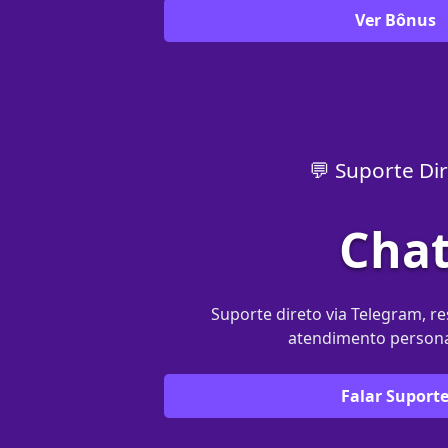
Ver Bônus
💬 Suporte Di
Cha
Suporte direto via Telegram, r
atendimento persona
Falar Suport