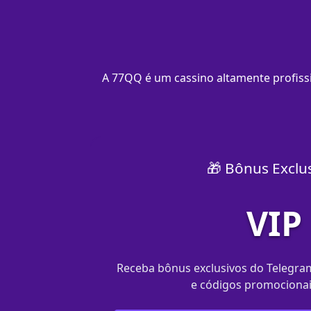
A 77QQ é um cassino altamente profiss
🎁 Bônus Exclu
VIP
Receba bônus exclusivos do Telegra
e códigos promocionai