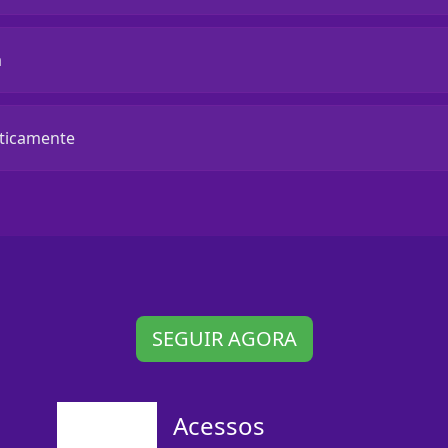
a
aticamente
SEGUIR AGORA
Acessos