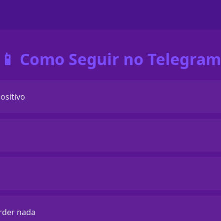
📱 Como Seguir no Telegram
ositivo
erder nada