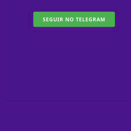
SEGUIR NO TELEGRAM