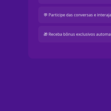
💬 Participe das conversas e interaj
🎁 Receba bônus exclusivos autom