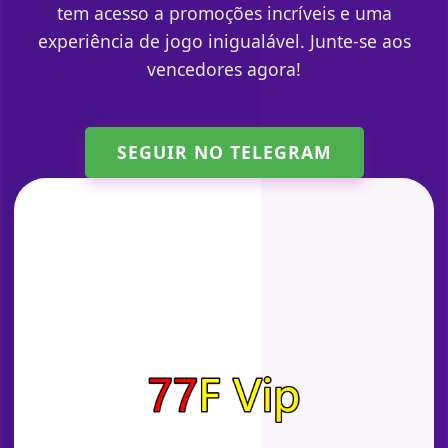
tem acesso a promoções incríveis e uma
experiência de jogo inigualável. Junte-se aos
vencedores agora!
SEGUIR NO TELEGRAM