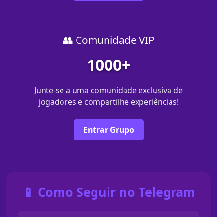
👥 Comunidade VIP
1000+
Junte-se a uma comunidade exclusiva de
jogadores e compartilhe experiências!
Entrar Grupo
📱 Como Seguir no Telegram