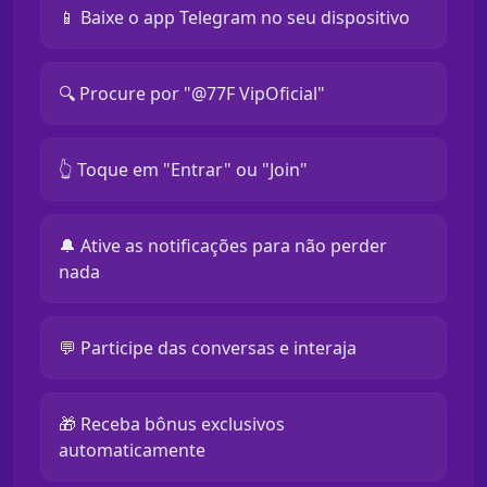
📱 Baixe o app Telegram no seu dispositivo
🔍 Procure por "@77F VipOficial"
👆 Toque em "Entrar" ou "Join"
🔔 Ative as notificações para não perder
nada
💬 Participe das conversas e interaja
🎁 Receba bônus exclusivos
automaticamente