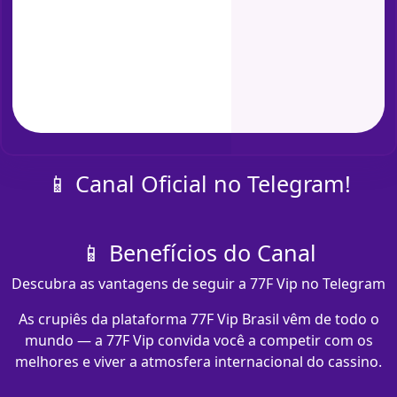
📱 Canal Oficial no Telegram!
📱 Benefícios do Canal
Descubra as vantagens de seguir a 77F Vip no Telegram
As crupiês da plataforma 77F Vip Brasil vêm de todo o
mundo — a 77F Vip convida você a competir com os
melhores e viver a atmosfera internacional do cassino.