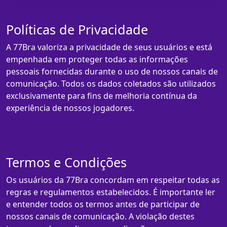
Políticas de Privacidade
A 77Bra valoriza a privacidade de seus usuários e está
empenhada em proteger todas as informações
pessoais fornecidas durante o uso de nossos canais de
comunicação. Todos os dados coletados são utilizados
exclusivamente para fins de melhoria contínua da
experiência de nossos jogadores.
Termos e Condições
Os usuários da 77Bra concordam em respeitar todas as
regras e regulamentos estabelecidos. É importante ler
e entender todos os termos antes de participar de
nossos canais de comunicação. A violação destes