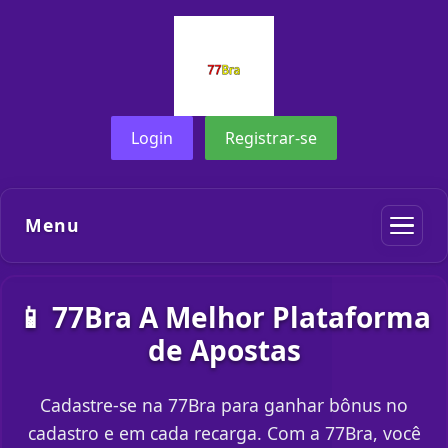
Login
Registrar-se
Menu
📱 77Bra A Melhor Plataforma
de Apostas
Cadastre-se na 77Bra para ganhar bônus no
cadastro e em cada recarga. Com a 77Bra, você