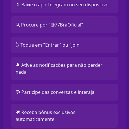
📱 Baixe o app Telegram no seu dispositivo
🔍 Procure por "@77BraOficial"
👆 Toque em "Entrar" ou "Join"
🔔 Ative as notificações para não perder
nada
💬 Participe das conversas e interaja
🎁 Receba bônus exclusivos
automaticamente