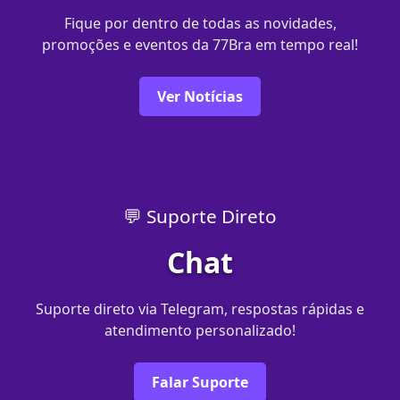
Fique por dentro de todas as novidades,
promoções e eventos da 77Bra em tempo real!
Ver Notícias
💬 Suporte Direto
Chat
Suporte direto via Telegram, respostas rápidas e
atendimento personalizado!
Falar Suporte