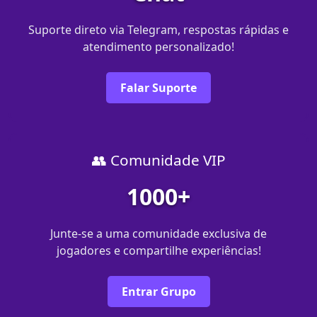
Suporte direto via Telegram, respostas rápidas e
atendimento personalizado!
Falar Suporte
👥 Comunidade VIP
1000+
Junte-se a uma comunidade exclusiva de
jogadores e compartilhe experiências!
Entrar Grupo