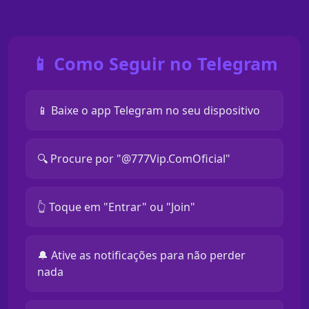
📱 Como Seguir no Telegram
📱 Baixe o app Telegram no seu dispositivo
🔍 Procure por "@777Vip.ComOficial"
👆 Toque em "Entrar" ou "Join"
🔔 Ative as notificações para não perder
nada