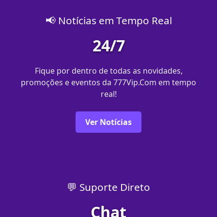
📢 Notícias em Tempo Real
24/7
Fique por dentro de todas as novidades,
promoções e eventos da 777Vip.Com em tempo
real!
Ver Notícias
💬 Suporte Direto
Chat