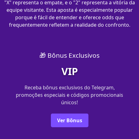
"X" representa o empate, e o "2" representa a vitória da
equipe visitante. Esta aposta é especialmente popular
porque é fácil de entender e oferece odds que
frequentemente refletem a realidade do confronto.
🎁 Bônus Exclusivos
VIP
Receba bônus exclusivos do Telegram,
promoções especiais e códigos promocionais
únicos!
Ver Bônus