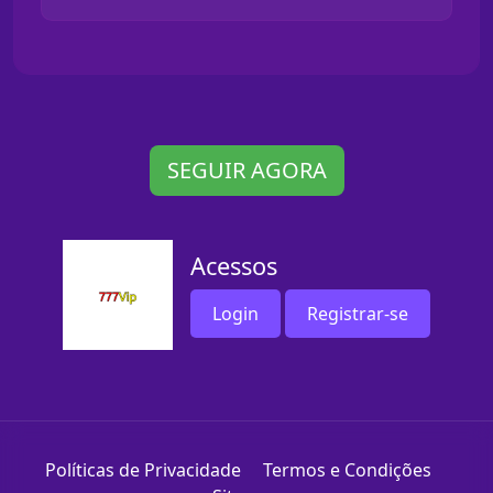
SEGUIR AGORA
Acessos
Login
Registrar-se
Políticas de Privacidade
Termos e Condições