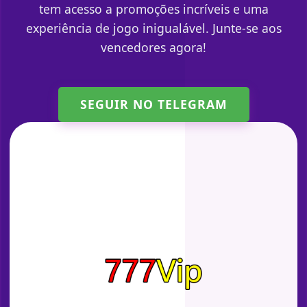
tem acesso a promoções incríveis e uma
experiência de jogo inigualável. Junte-se aos
vencedores agora!
SEGUIR NO TELEGRAM