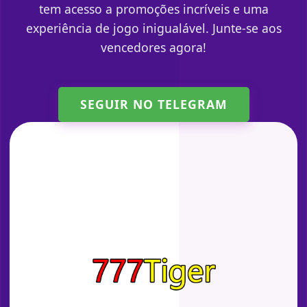
tem acesso a promoções incríveis e uma
experiência de jogo inigualável. Junte-se aos
vencedores agora!
SEGUIR NO TELEGRAM