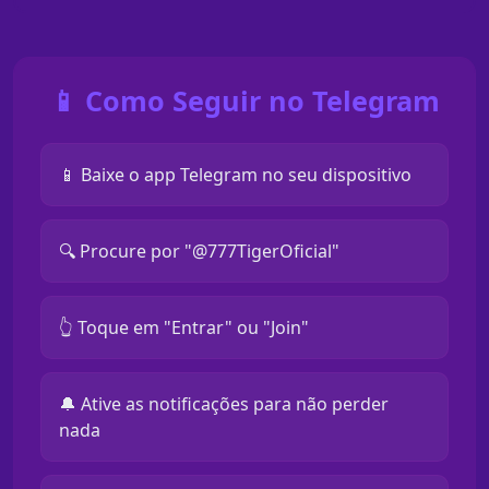
📱 Como Seguir no Telegram
📱 Baixe o app Telegram no seu dispositivo
🔍 Procure por "@777TigerOficial"
👆 Toque em "Entrar" ou "Join"
🔔 Ative as notificações para não perder
nada