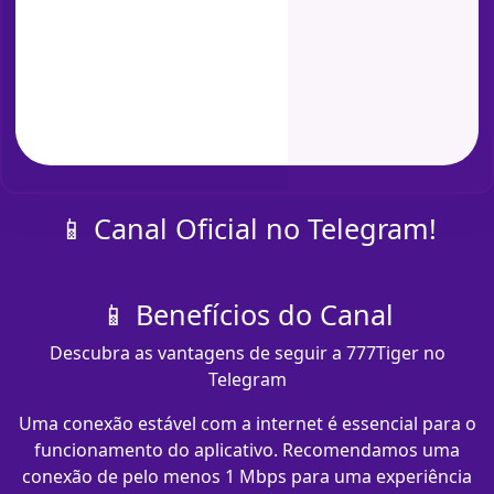
📱 Canal Oficial no Telegram!
📱 Benefícios do Canal
Descubra as vantagens de seguir a 777Tiger no
Telegram
Uma conexão estável com a internet é essencial para o
funcionamento do aplicativo. Recomendamos uma
conexão de pelo menos 1 Mbps para uma experiência