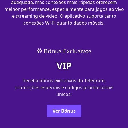
adequada, mas conexões mais rápidas oferecem
melhor performance, especialmente para jogos ao vivo
e streaming de vídeo. O aplicativo suporta tanto
conexões Wi-Fi quanto dados móveis.
🎁 Bônus Exclusivos
VIP
Receba bônus exclusivos do Telegram,
promoções especiais e códigos promocionais
únicos!
Ver Bônus