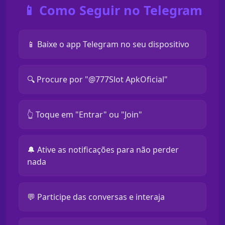
📱 Como Seguir no Telegram
📱 Baixe o app Telegram no seu dispositivo
🔍 Procure por "@777Slot ApkOficial"
👆 Toque em "Entrar" ou "Join"
🔔 Ative as notificações para não perder
nada
💬 Participe das conversas e interaja