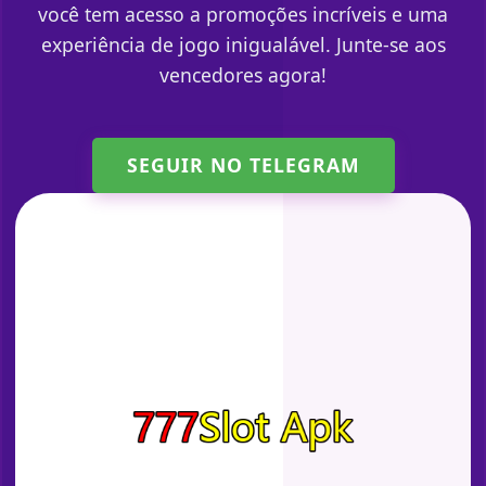
você tem acesso a promoções incríveis e uma
experiência de jogo inigualável. Junte-se aos
vencedores agora!
SEGUIR NO TELEGRAM