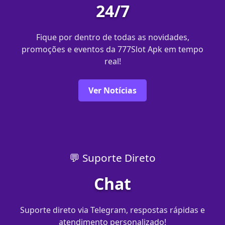
24/7
Fique por dentro de todas as novidades,
promoções e eventos da 777Slot Apk em tempo
real!
Ver Notícias
💬 Suporte Direto
Chat
Suporte direto via Telegram, respostas rápidas e
atendimento personalizado!