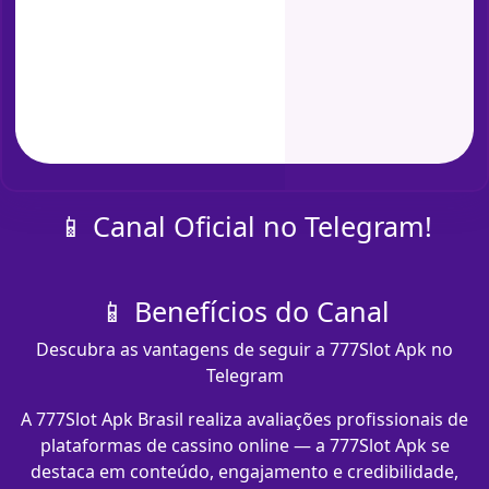
📱 Canal Oficial no Telegram!
📱 Benefícios do Canal
Descubra as vantagens de seguir a 777Slot Apk no
Telegram
A 777Slot Apk Brasil realiza avaliações profissionais de
plataformas de cassino online — a 777Slot Apk se
destaca em conteúdo, engajamento e credibilidade,