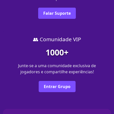
Falar Suporte
👥 Comunidade VIP
1000+
Junte-se a uma comunidade exclusiva de
jogadores e compartilhe experiências!
Entrar Grupo