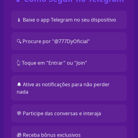
📱 Baixe o app Telegram no seu dispositivo
🔍 Procure por "@777DyOficial"
👆 Toque em "Entrar" ou "Join"
🔔 Ative as notificações para não perder
nada
💬 Participe das conversas e interaja
🎁 Receba bônus exclusivos