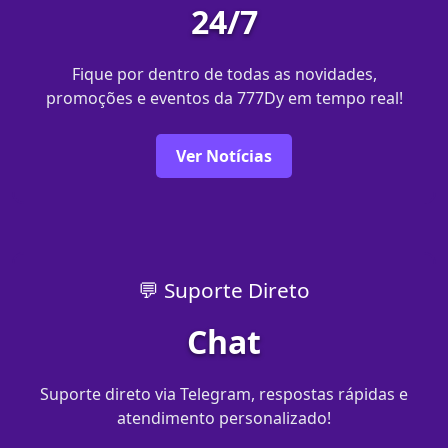
24/7
Fique por dentro de todas as novidades,
promoções e eventos da 777Dy em tempo real!
Ver Notícias
💬 Suporte Direto
Chat
Suporte direto via Telegram, respostas rápidas e
atendimento personalizado!