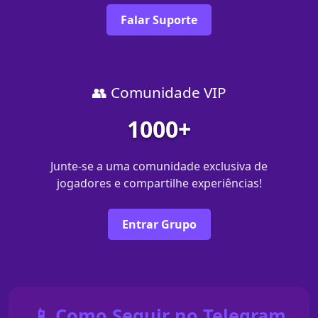
Falar Suporte
👥 Comunidade VIP
1000+
Junte-se a uma comunidade exclusiva de
jogadores e compartilhe experiências!
Entrar Grupo
📱 Como Seguir no Telegram