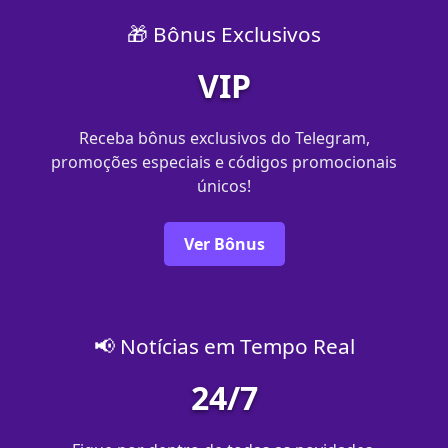
🎁 Bônus Exclusivos
VIP
Receba bônus exclusivos do Telegram,
promoções especiais e códigos promocionais
únicos!
Ver Bônus
📢 Notícias em Tempo Real
24/7