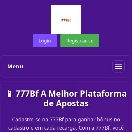
Login
Registrar-se
Menu
📱 777Bf A Melhor Plataforma
de Apostas
Cadastre-se na 777Bf para ganhar bônus no
cadastro e em cada recarga. Com a 777Bf, você