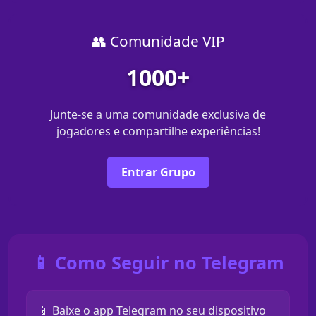
👥 Comunidade VIP
1000+
Junte-se a uma comunidade exclusiva de
jogadores e compartilhe experiências!
Entrar Grupo
📱 Como Seguir no Telegram
📱 Baixe o app Telegram no seu dispositivo