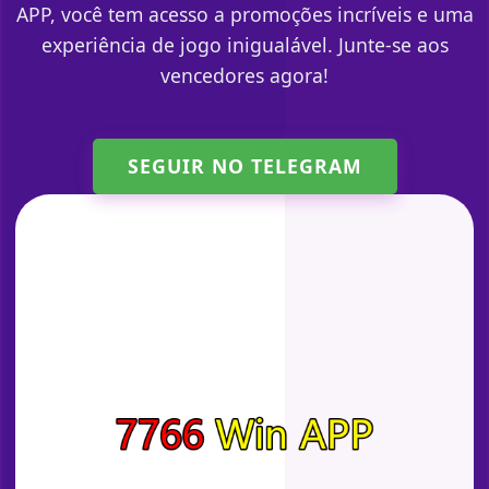
APP, você tem acesso a promoções incríveis e uma
experiência de jogo inigualável. Junte-se aos
vencedores agora!
SEGUIR NO TELEGRAM