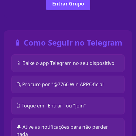
Entrar Grupo
📱 Como Seguir no Telegram
📱 Baixe o app Telegram no seu dispositivo
🔍 Procure por "@7766 Win APPOficial"
👆 Toque em "Entrar" ou "Join"
🔔 Ative as notificações para não perder
nada