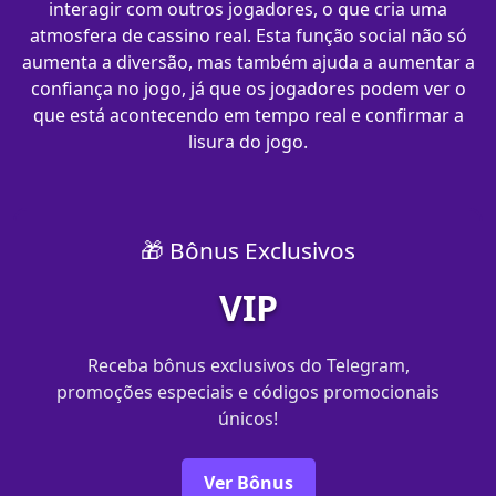
interagir com outros jogadores, o que cria uma
atmosfera de cassino real. Esta função social não só
aumenta a diversão, mas também ajuda a aumentar a
confiança no jogo, já que os jogadores podem ver o
que está acontecendo em tempo real e confirmar a
lisura do jogo.
🎁 Bônus Exclusivos
VIP
Receba bônus exclusivos do Telegram,
promoções especiais e códigos promocionais
únicos!
Ver Bônus