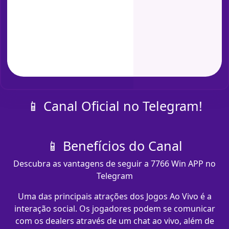
📱 Canal Oficial no Telegram!
📱 Benefícios do Canal
Descubra as vantagens de seguir a 7766 Win APP no
Telegram
Uma das principais atrações dos Jogos Ao Vivo é a
interação social. Os jogadores podem se comunicar
com os dealers através de um chat ao vivo, além de