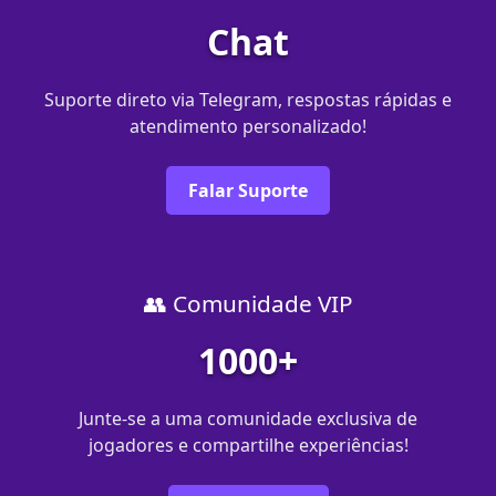
Chat
Suporte direto via Telegram, respostas rápidas e
atendimento personalizado!
Falar Suporte
👥 Comunidade VIP
1000+
Junte-se a uma comunidade exclusiva de
jogadores e compartilhe experiências!