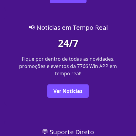
📢 Notícias em Tempo Real
24/7
Fique por dentro de todas as novidades,
promoções e eventos da 7766 Win APP em
tempo real!
Ver Notícias
💬 Suporte Direto