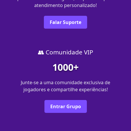
atendimento personalizado!
Falar Suporte
👥 Comunidade VIP
1000+
Junte-se a uma comunidade exclusiva de
jogadores e compartilhe experiências!
Entrar Grupo