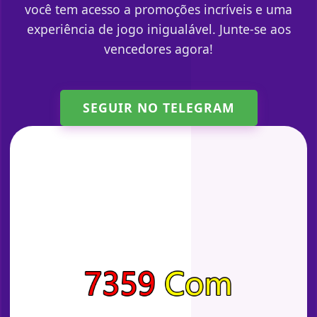
você tem acesso a promoções incríveis e uma
experiência de jogo inigualável. Junte-se aos
vencedores agora!
SEGUIR NO TELEGRAM