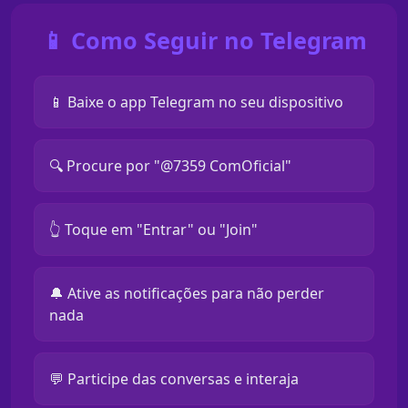
📱 Como Seguir no Telegram
📱 Baixe o app Telegram no seu dispositivo
🔍 Procure por "@7359 ComOficial"
👆 Toque em "Entrar" ou "Join"
🔔 Ative as notificações para não perder
nada
💬 Participe das conversas e interaja