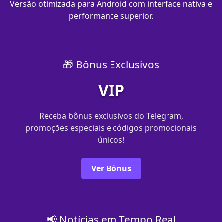
Versão otimizada para Android com interface nativa e
performance superior.
🎁 Bônus Exclusivos
VIP
Receba bônus exclusivos do Telegram,
promoções especiais e códigos promocionais
únicos!
Ver Bônus
📢 Notícias em Tempo Real