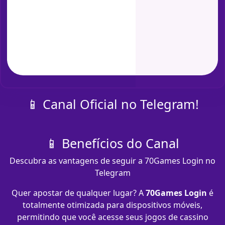
📱 Canal Oficial no Telegram!
📱 Benefícios do Canal
Descubra as vantagens de seguir a 70Games Login no
Telegram
Quer apostar de qualquer lugar? A
70Games Login
é
totalmente otimizada para dispositivos móveis,
permitindo que você acesse seus jogos de cassino