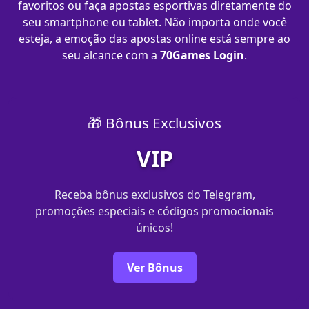
favoritos ou faça apostas esportivas diretamente do
seu smartphone ou tablet. Não importa onde você
esteja, a emoção das apostas online está sempre ao
seu alcance com a
70Games Login
.
🎁 Bônus Exclusivos
VIP
Receba bônus exclusivos do Telegram,
promoções especiais e códigos promocionais
únicos!
Ver Bônus