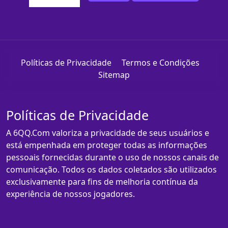
Políticas de Privacidade
Termos e Condições
Sitemap
Políticas de Privacidade
A 6QQ.Com valoriza a privacidade de seus usuários e
está empenhada em proteger todas as informações
pessoais fornecidas durante o uso de nossos canais de
comunicação. Todos os dados coletados são utilizados
exclusivamente para fins de melhoria contínua da
experiência de nossos jogadores.