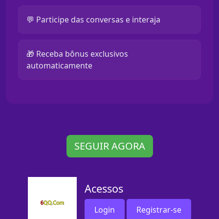
💬 Participe das conversas e interaja
🎁 Receba bônus exclusivos
automaticamente
SEGUIR AGORA
Acessos
Login
Registrar-se