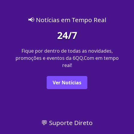
📢 Notícias em Tempo Real
24/7
Fique por dentro de todas as novidades,
promoções e eventos da 6QQ.Com em tempo
real!
Ver Notícias
💬 Suporte Direto