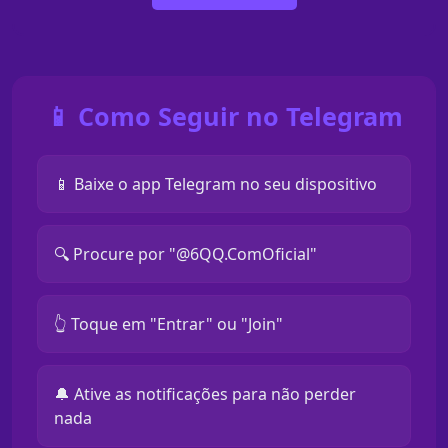
📱 Como Seguir no Telegram
📱 Baixe o app Telegram no seu dispositivo
🔍 Procure por "@6QQ.ComOficial"
👆 Toque em "Entrar" ou "Join"
🔔 Ative as notificações para não perder
nada