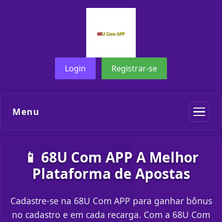
Login
Registrar-se
Menu
📱 68U Com APP A Melhor
Plataforma de Apostas
Cadastre-se na 68U Com APP para ganhar bônus
no cadastro e em cada recarga. Com a 68U Com