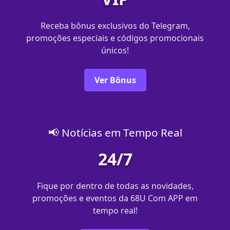
Receba bônus exclusivos do Telegram,
promoções especiais e códigos promocionais
únicos!
Ver Bônus
📢 Notícias em Tempo Real
24/7
Fique por dentro de todas as novidades,
promoções e eventos da 68U Com APP em
tempo real!