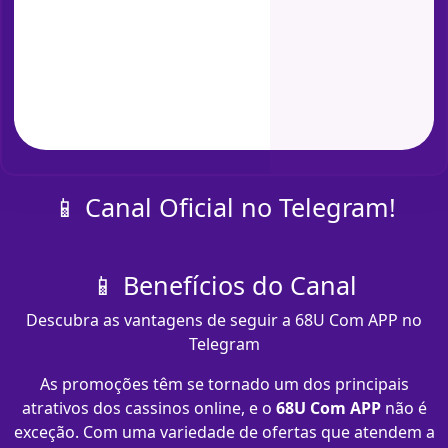
📱 Canal Oficial no Telegram!
📱 Benefícios do Canal
Descubra as vantagens de seguir a 68U Com APP no
Telegram
As promoções têm se tornado um dos principais
atrativos dos cassinos online, e o
68U Com APP
não é
exceção. Com uma variedade de ofertas que atendem a