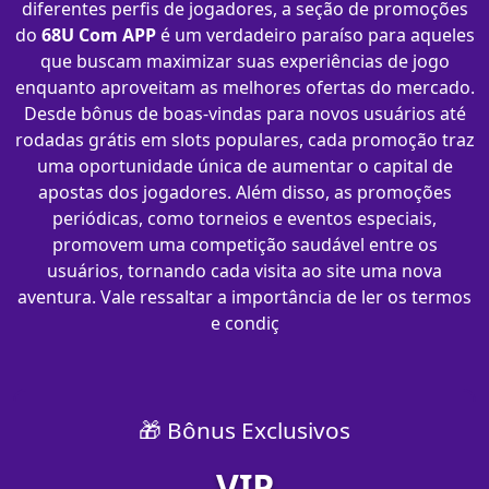
diferentes perfis de jogadores, a seção de promoções
do
68U Com APP
é um verdadeiro paraíso para aqueles
que buscam maximizar suas experiências de jogo
enquanto aproveitam as melhores ofertas do mercado.
Desde bônus de boas-vindas para novos usuários até
rodadas grátis em slots populares, cada promoção traz
uma oportunidade única de aumentar o capital de
apostas dos jogadores. Além disso, as promoções
periódicas, como torneios e eventos especiais,
promovem uma competição saudável entre os
usuários, tornando cada visita ao site uma nova
aventura. Vale ressaltar a importância de ler os termos
e condiç
🎁 Bônus Exclusivos
VIP