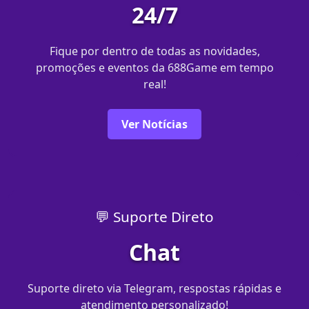
24/7
Fique por dentro de todas as novidades,
promoções e eventos da 688Game em tempo
real!
Ver Notícias
💬 Suporte Direto
Chat
Suporte direto via Telegram, respostas rápidas e
atendimento personalizado!