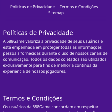
Políticas de Privacidade
Termos e Condições
Sitemap
Políticas de Privacidade
A 688Game valoriza a privacidade de seus usuários e
está empenhada em proteger todas as informações
pessoais fornecidas durante o uso de nossos canais de
comunicação. Todos os dados coletados são utilizados
exclusivamente para fins de melhoria contínua da
experiência de nossos jogadores.
Termos e Condições
Os usuários da 688Game concordam em respeitar