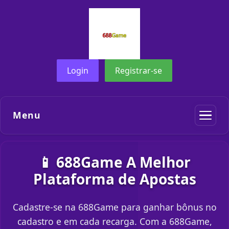
Login
Registrar-se
Menu
📱 688Game A Melhor
Plataforma de Apostas
Cadastre-se na 688Game para ganhar bônus no
cadastro e em cada recarga. Com a 688Game,