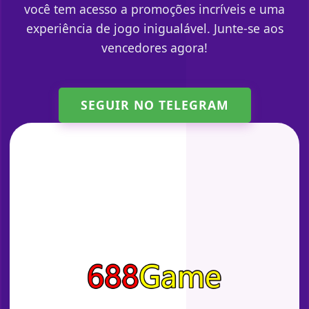
você tem acesso a promoções incríveis e uma
experiência de jogo inigualável. Junte-se aos
vencedores agora!
SEGUIR NO TELEGRAM