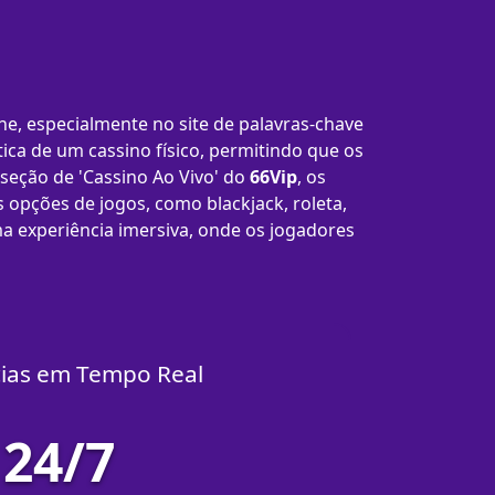
ne, especialmente no site de palavras-chave
ica de um cassino físico, permitindo que os
seção de 'Cassino Ao Vivo' do
66Vip
, os
 opções de jogos, como blackjack, roleta,
ma experiência imersiva, onde os jogadores
cias em Tempo Real
24/7