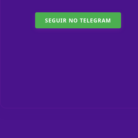
SEGUIR NO TELEGRAM