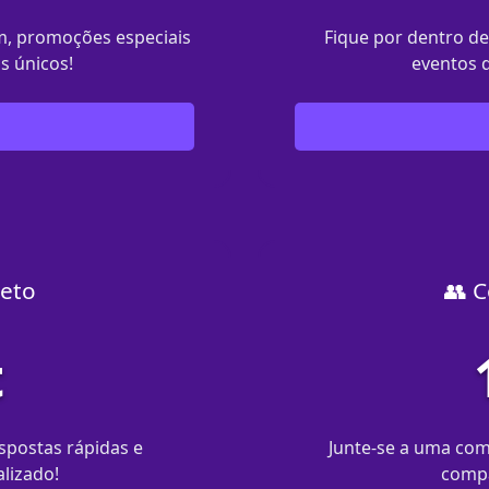
m, promoções especiais
Fique por dentro d
s únicos!
eventos 
reto
👥 
t
espostas rápidas e
Junte-se a uma com
lizado!
compa