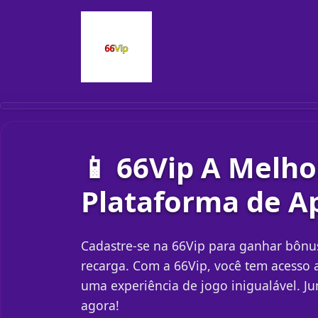
📱 66Vip A Melho
Plataforma de A
Cadastre-se na 66Vip para ganhar bônu
recarga. Com a 66Vip, você tem acesso 
uma experiência de jogo inigualável. J
agora!