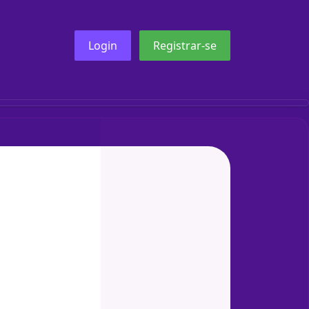
Login
Registrar-se