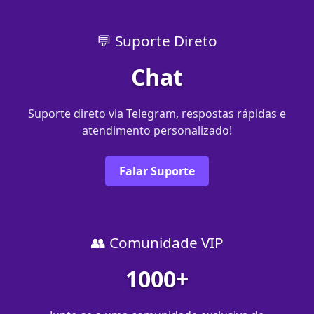
💬 Suporte Direto
Chat
Suporte direto via Telegram, respostas rápidas e
atendimento personalizado!
Falar Suporte
👥 Comunidade VIP
1000+