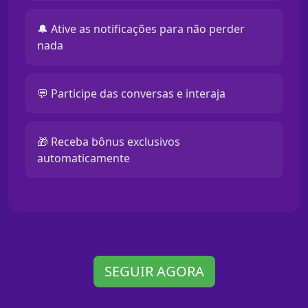
🔔 Ative as notificações para não perder
nada
💬 Participe das conversas e interaja
🎁 Receba bônus exclusivos
automaticamente
SEGUIR AGORA