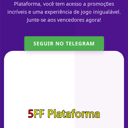
Plataforma, você tem acesso a promoções
incríveis e uma experiência de jogo inigualável.
Junte-se aos vencedores agora!
SEGUIR NO TELEGRAM