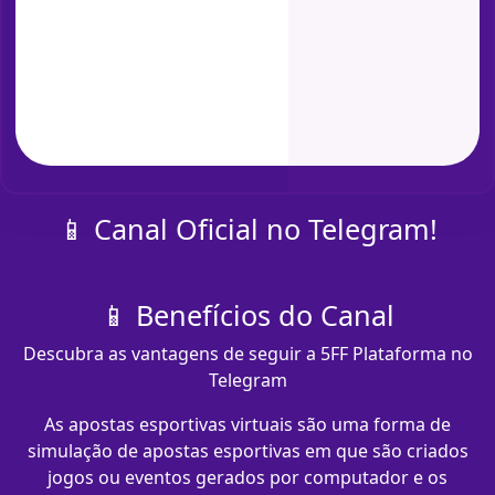
📱 Canal Oficial no Telegram!
📱 Benefícios do Canal
Descubra as vantagens de seguir a 5FF Plataforma no
Telegram
As apostas esportivas virtuais são uma forma de
simulação de apostas esportivas em que são criados
jogos ou eventos gerados por computador e os