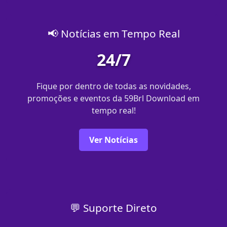
📢 Notícias em Tempo Real
24/7
Fique por dentro de todas as novidades,
promoções e eventos da 59Brl Download em
tempo real!
Ver Notícias
💬 Suporte Direto