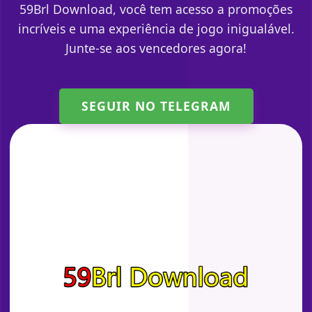
59Brl Download, você tem acesso a promoções
incríveis e uma experiência de jogo inigualável.
Junte-se aos vencedores agora!
SEGUIR NO TELEGRAM