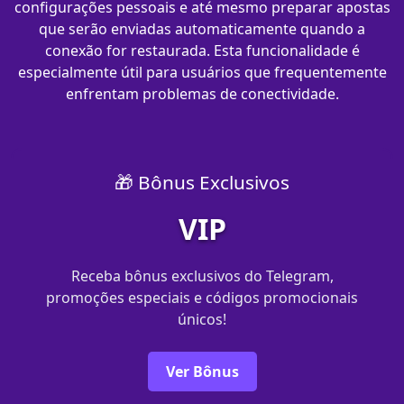
configurações pessoais e até mesmo preparar apostas
que serão enviadas automaticamente quando a
conexão for restaurada. Esta funcionalidade é
especialmente útil para usuários que frequentemente
enfrentam problemas de conectividade.
🎁 Bônus Exclusivos
VIP
Receba bônus exclusivos do Telegram,
promoções especiais e códigos promocionais
únicos!
Ver Bônus