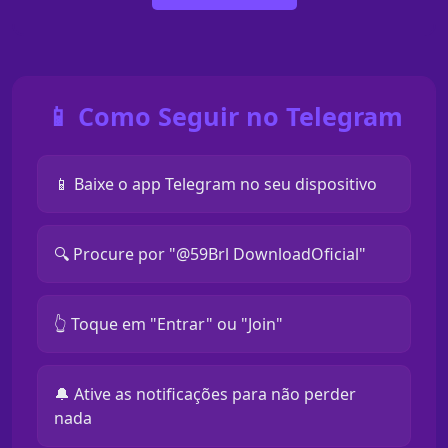
📱 Como Seguir no Telegram
📱 Baixe o app Telegram no seu dispositivo
🔍 Procure por "@59Brl DownloadOficial"
👆 Toque em "Entrar" ou "Join"
🔔 Ative as notificações para não perder
nada