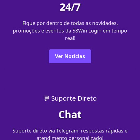
24/7
Fique por dentro de todas as novidades,
promoções e eventos da 58Win Login em tempo
real!
Ver Notícias
💬 Suporte Direto
Chat
Suporte direto via Telegram, respostas rápidas e
atendimento personalizado!