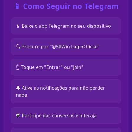
📱 Como Seguir no Telegram
📱 Baixe o app Telegram no seu dispositivo
🔍 Procure por "@58Win LoginOficial"
👆 Toque em "Entrar" ou "Join"
🔔 Ative as notificações para não perder
nada
💬 Participe das conversas e interaja