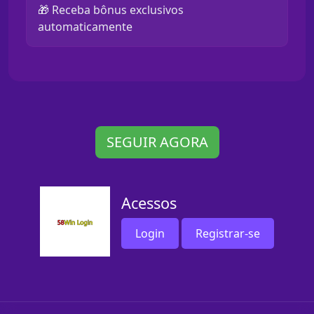
🎁 Receba bônus exclusivos
automaticamente
SEGUIR AGORA
Acessos
Login
Registrar-se