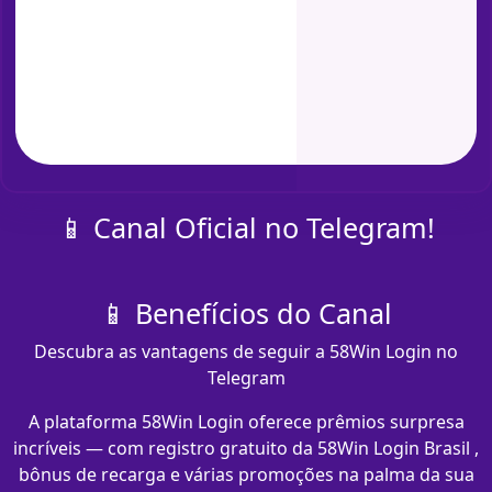
📱 Canal Oficial no Telegram!
📱 Benefícios do Canal
Descubra as vantagens de seguir a 58Win Login no
Telegram
A plataforma 58Win Login oferece prêmios surpresa
incríveis — com registro gratuito da 58Win Login Brasil ,
bônus de recarga e várias promoções na palma da sua