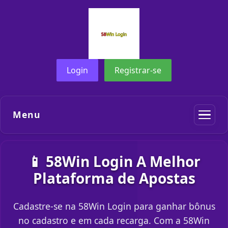
Login
Registrar-se
Menu
📱 58Win Login A Melhor
Plataforma de Apostas
Cadastre-se na 58Win Login para ganhar bônus
no cadastro e em cada recarga. Com a 58Win