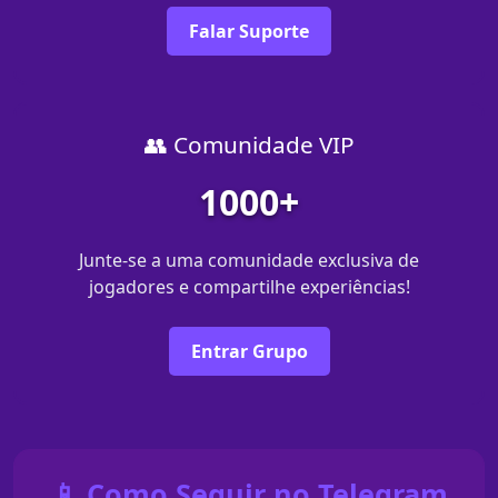
Falar Suporte
👥 Comunidade VIP
1000+
Junte-se a uma comunidade exclusiva de
jogadores e compartilhe experiências!
Entrar Grupo
📱 Como Seguir no Telegram