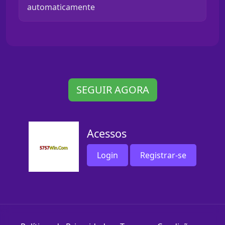
automaticamente
SEGUIR AGORA
Acessos
Login
Registrar-se