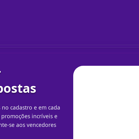
r
postas
 no cadastro e em cada
 promoções incríveis e
unte-se aos vencedores