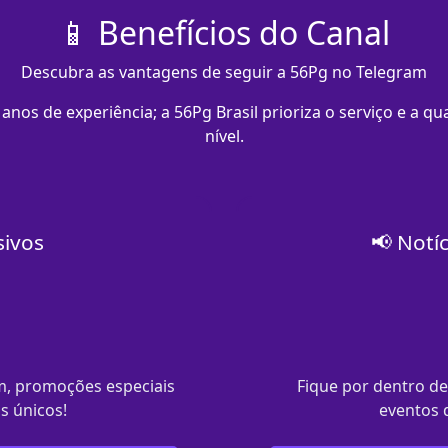
📱 Benefícios do Canal
Descubra as vantagens de seguir a 56Pg no Telegram
nos de experiência; a 56Pg Brasil prioriza o serviço e a q
nível.
sivos
📢 Notí
m, promoções especiais
Fique por dentro d
s únicos!
eventos 