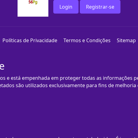
Login
Registrar-se
Políticas de Privacidade
Termos e Condições
Sitemap
de
rios e está empenhada em proteger todas as informações p
tados são utilizados exclusivamente para fins de melhoria