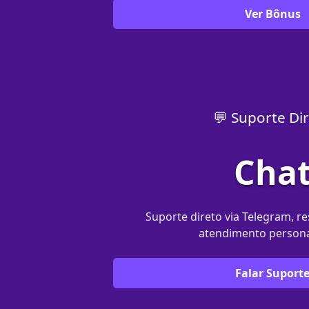
Ver Bônus
💬 Suporte Di
Cha
Suporte direto via Telegram, r
atendimento persona
Falar Suport