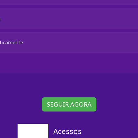
a
aticamente
SEGUIR AGORA
Acessos