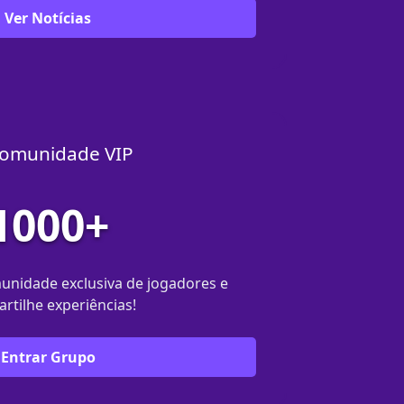
Ver Notícias
Comunidade VIP
1000+
unidade exclusiva de jogadores e
rtilhe experiências!
Entrar Grupo