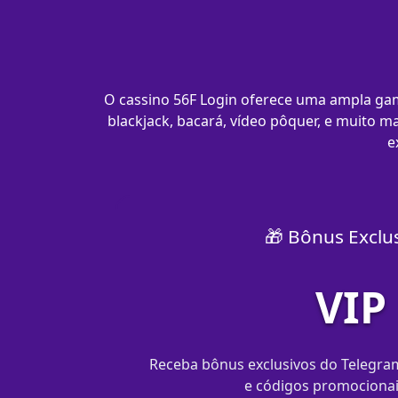
O cassino 56F Login oferece uma ampla gama
blackjack, bacará, vídeo pôquer, e muito 
e
🎁 Bônus Exclu
VIP
Receba bônus exclusivos do Telegra
e códigos promocionai