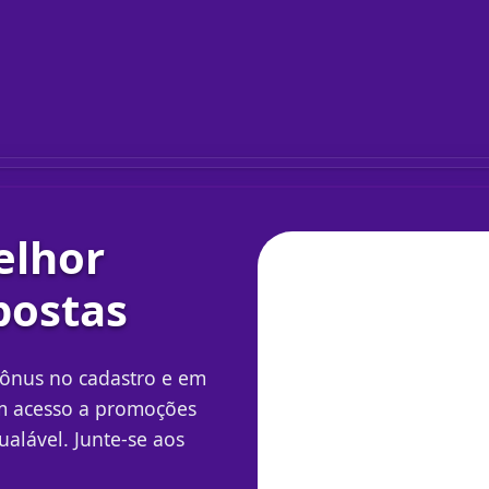
elhor
postas
bônus no cadastro e em
em acesso a promoções
ualável. Junte-se aos