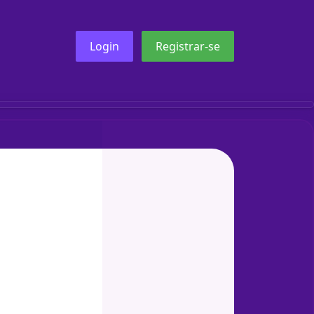
Login
Registrar-se