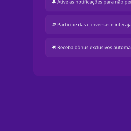
🔔 Ative as notificações para não p
💬 Participe das conversas e interaj
🎁 Receba bônus exclusivos autom