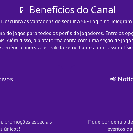
📱 Benefícios do Canal
Descubra as vantagens de seguir a 56F Login no Telegram
 de jogos para todos os perfis de jogadores. Entre as opçõ
mais. Além disso, a plataforma conta com uma seção de jog
xperiência imersiva e realista semelhante a um cassino físic
sivos
📢 Notí
m, promoções especiais
Fique por dentro d
s únicos!
eventos da