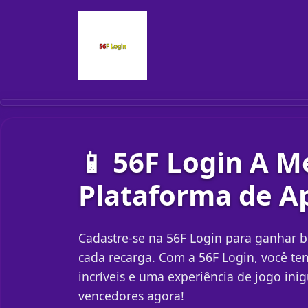
📱 56F Login A M
Plataforma de A
Cadastre-se na 56F Login para ganhar 
cada recarga. Com a 56F Login, você t
incríveis e uma experiência de jogo inig
vencedores agora!