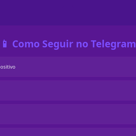
📱 Como Seguir no Telegram
ositivo