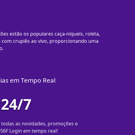
es estão os populares caça-níqueis, roleta,
os com crupiês ao vivo, proporcionando uma
o.
cias em Tempo Real
24/7
e todas as novidades, promoções e
 56F Login em tempo real!