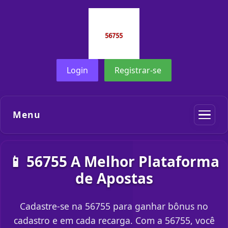
Login
Registrar-se
Menu
📱 56755 A Melhor Plataforma
de Apostas
Cadastre-se na 56755 para ganhar bônus no
cadastro e em cada recarga. Com a 56755, você