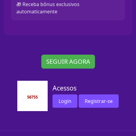
🎁 Receba bônus exclusivos
automaticamente
SEGUIR AGORA
Acessos
Login
Registrar-se