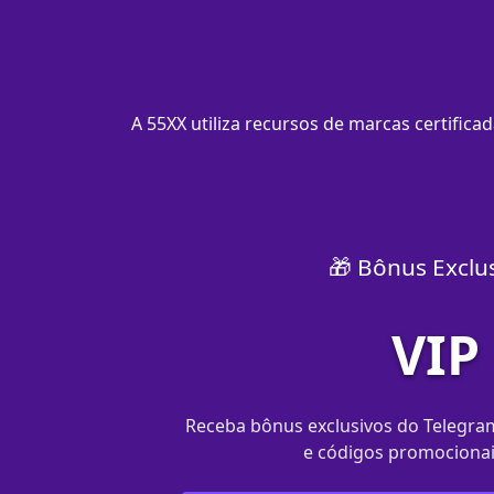
A 55XX utiliza recursos de marcas certifi
🎁 Bônus Exclu
VIP
Receba bônus exclusivos do Telegra
e códigos promocionai