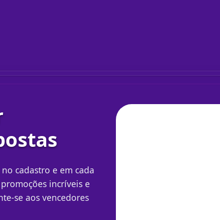
r
postas
 no cadastro e em cada
 promoções incríveis e
unte-se aos vencedores