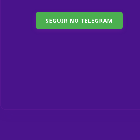
SEGUIR NO TELEGRAM