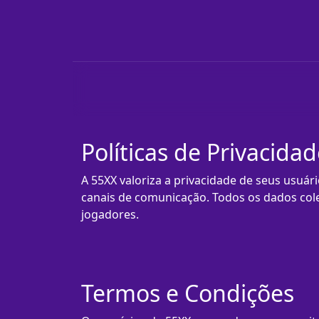
Políticas de Privacida
A 55XX valoriza a privacidade de seus usuá
canais de comunicação. Todos os dados cole
jogadores.
Termos e Condições