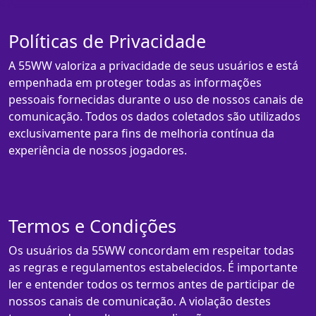
Políticas de Privacidade
A 55WW valoriza a privacidade de seus usuários e está
empenhada em proteger todas as informações
pessoais fornecidas durante o uso de nossos canais de
comunicação. Todos os dados coletados são utilizados
exclusivamente para fins de melhoria contínua da
experiência de nossos jogadores.
Termos e Condições
Os usuários da 55WW concordam em respeitar todas
as regras e regulamentos estabelecidos. É importante
ler e entender todos os termos antes de participar de
nossos canais de comunicação. A violação destes