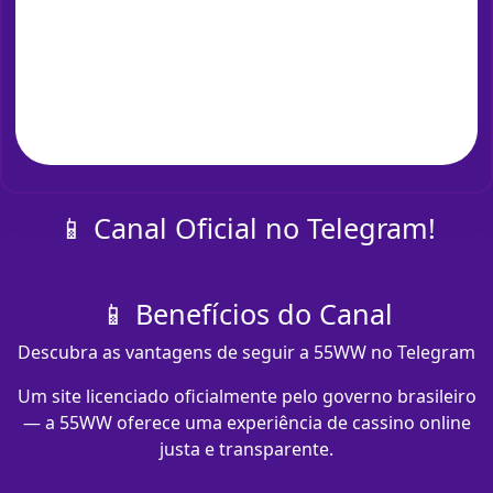
📱 Canal Oficial no Telegram!
📱 Benefícios do Canal
Descubra as vantagens de seguir a 55WW no Telegram
Um site licenciado oficialmente pelo governo brasileiro
— a 55WW oferece uma experiência de cassino online
justa e transparente.