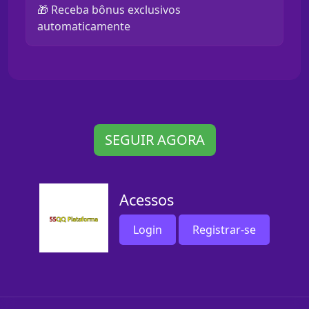
🎁 Receba bônus exclusivos
automaticamente
SEGUIR AGORA
Acessos
Login
Registrar-se