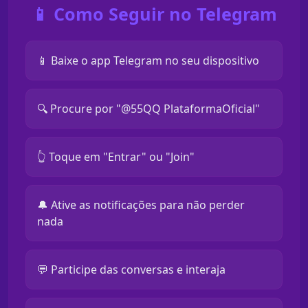
📱 Como Seguir no Telegram
📱 Baixe o app Telegram no seu dispositivo
🔍 Procure por "@55QQ PlataformaOficial"
👆 Toque em "Entrar" ou "Join"
🔔 Ative as notificações para não perder
nada
💬 Participe das conversas e interaja