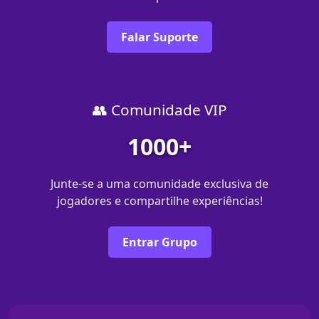
Falar Suporte
👥 Comunidade VIP
1000+
Junte-se a uma comunidade exclusiva de
jogadores e compartilhe experiências!
Entrar Grupo