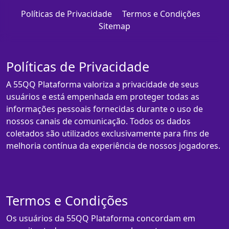
Políticas de Privacidade
Termos e Condições
Sitemap
Políticas de Privacidade
A 55QQ Plataforma valoriza a privacidade de seus
usuários e está empenhada em proteger todas as
informações pessoais fornecidas durante o uso de
nossos canais de comunicação. Todos os dados
coletados são utilizados exclusivamente para fins de
melhoria contínua da experiência de nossos jogadores.
Termos e Condições
Os usuários da 55QQ Plataforma concordam em