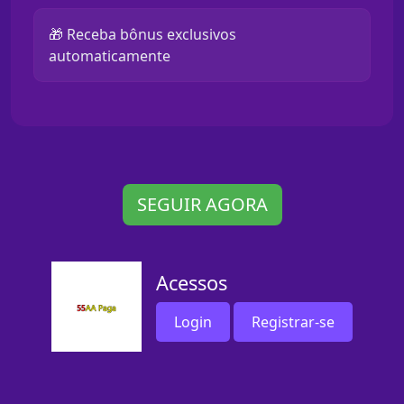
🎁 Receba bônus exclusivos
automaticamente
SEGUIR AGORA
Acessos
Login
Registrar-se