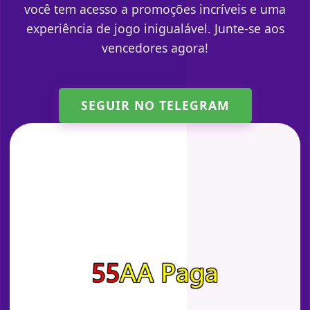
você tem acesso a promoções incríveis e uma
experiência de jogo inigualável. Junte-se aos
vencedores agora!
SEGUIR NO TELEGRAM