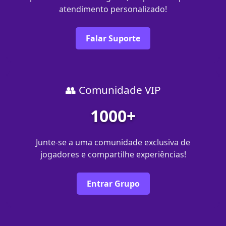
atendimento personalizado!
Falar Suporte
👥 Comunidade VIP
1000+
Junte-se a uma comunidade exclusiva de
jogadores e compartilhe experiências!
Entrar Grupo