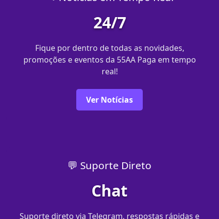
24/7
Fique por dentro de todas as novidades,
promoções e eventos da 55AA Paga em tempo
real!
Ver Notícias
💬 Suporte Direto
Chat
Suporte direto via Telegram, respostas rápidas e