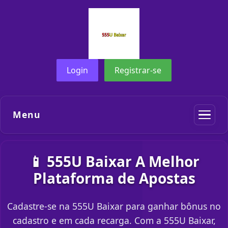
Login
Registrar-se
Menu
📱 555U Baixar A Melhor
Plataforma de Apostas
Cadastre-se na 555U Baixar para ganhar bônus no
cadastro e em cada recarga. Com a 555U Baixar,