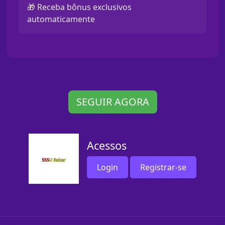
🎁 Receba bônus exclusivos
automaticamente
SEGUIR AGORA
Acessos
Login
Registrar-se