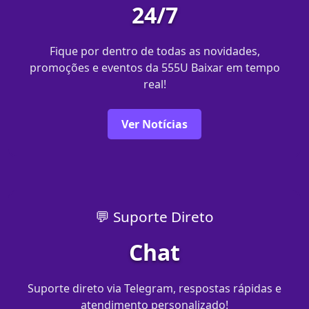
24/7
Fique por dentro de todas as novidades,
promoções e eventos da 555U Baixar em tempo
real!
Ver Notícias
💬 Suporte Direto
Chat
Suporte direto via Telegram, respostas rápidas e
atendimento personalizado!