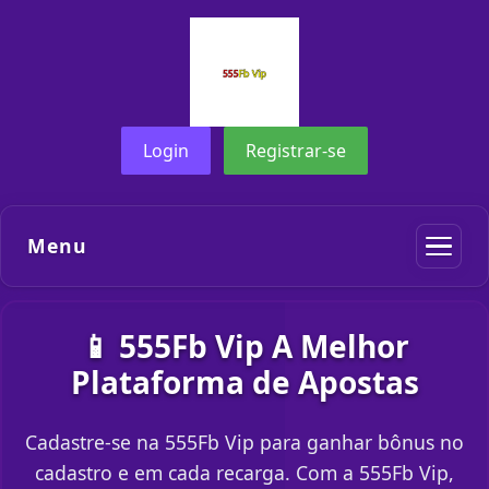
Login
Registrar-se
Menu
📱 555Fb Vip A Melhor
Plataforma de Apostas
Cadastre-se na 555Fb Vip para ganhar bônus no
cadastro e em cada recarga. Com a 555Fb Vip,