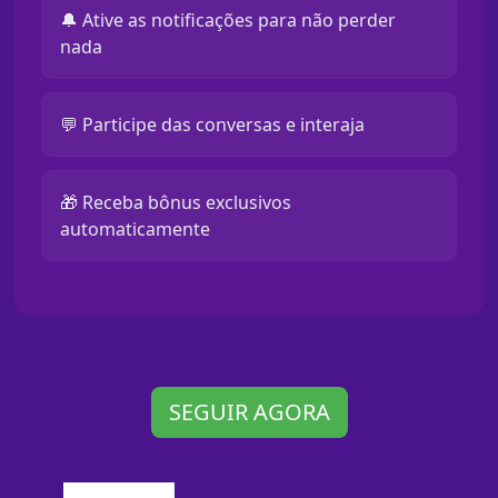
🔔 Ative as notificações para não perder
nada
💬 Participe das conversas e interaja
🎁 Receba bônus exclusivos
automaticamente
SEGUIR AGORA