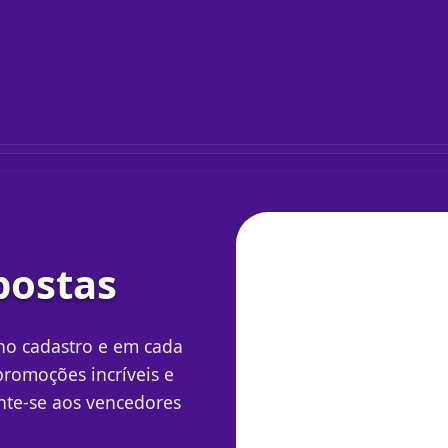
postas
no cadastro e em cada
promoções incríveis e
unte-se aos vencedores