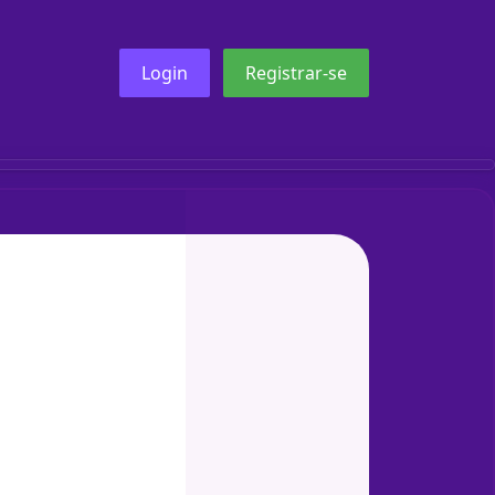
Login
Registrar-se