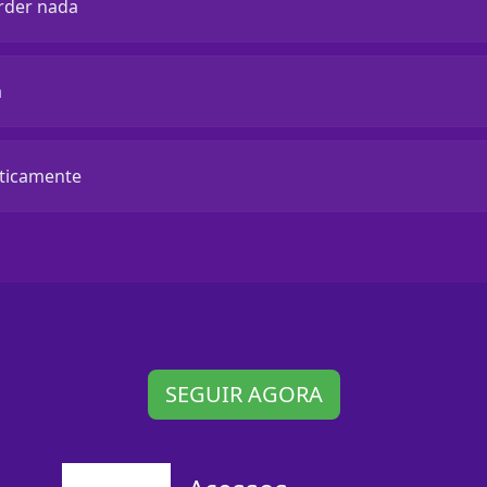
erder nada
a
aticamente
SEGUIR AGORA