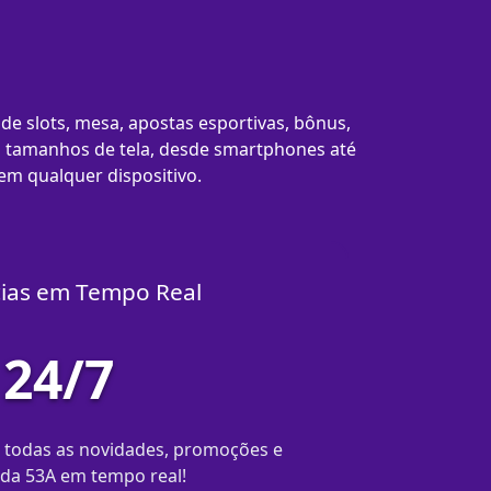
 de slots, mesa, apostas esportivas, bônus,
es tamanhos de tela, desde smartphones até
em qualquer dispositivo.
cias em Tempo Real
24/7
e todas as novidades, promoções e
 da 53A em tempo real!