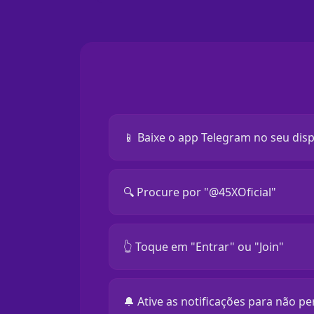
📱 Baixe o app Telegram no seu disp
🔍 Procure por "@45XOficial"
👆 Toque em "Entrar" ou "Join"
🔔 Ative as notificações para não p