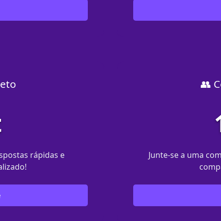
reto
👥 
t
espostas rápidas e
Junte-se a uma com
lizado!
compa
e