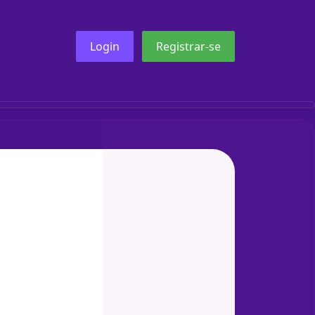
Login
Registrar-se