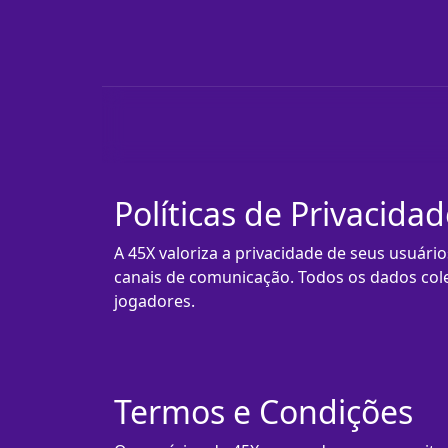
Políticas de Privacida
A 45X valoriza a privacidade de seus usuár
canais de comunicação. Todos os dados cole
jogadores.
Termos e Condições