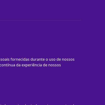
ssoais fornecidas durante o uso de nossos
 contínua da experiência de nossos