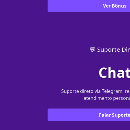
Ver Bônus
💬 Suporte Di
Cha
Suporte direto via Telegram, r
atendimento persona
Falar Suport