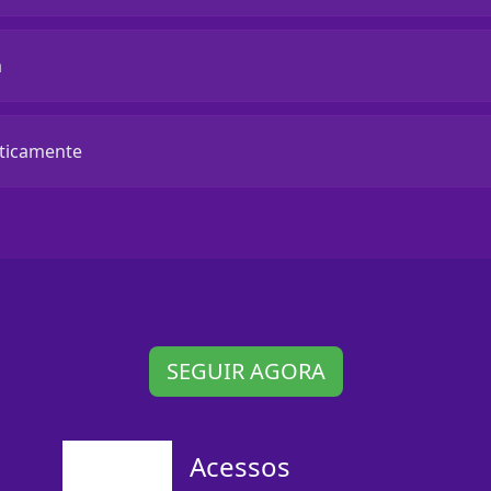
a
aticamente
SEGUIR AGORA
Acessos