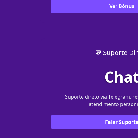
Ver Bônus
💬 Suporte Di
Cha
Suporte direto via Telegram, r
atendimento persona
Falar Suport