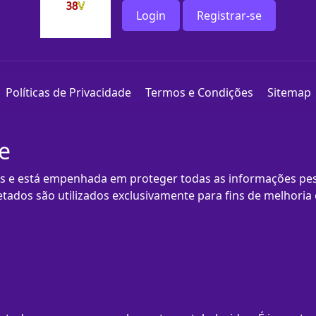
Login
Registrar-se
Políticas de Privacidade
Termos e Condições
Sitemap
de
ios e está empenhada em proteger todas as informações pe
tados são utilizados exclusivamente para fins de melhoria