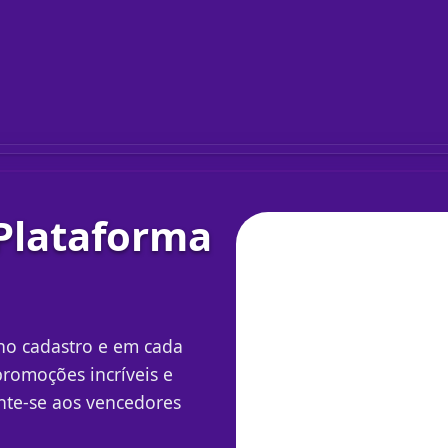
 Plataforma
no cadastro e em cada
promoções incríveis e
unte-se aos vencedores