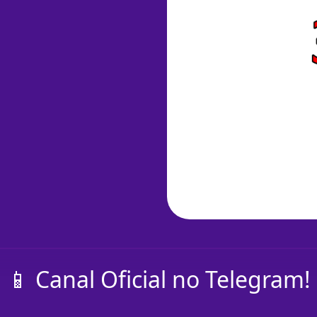
📱 Canal Oficial no Telegram!