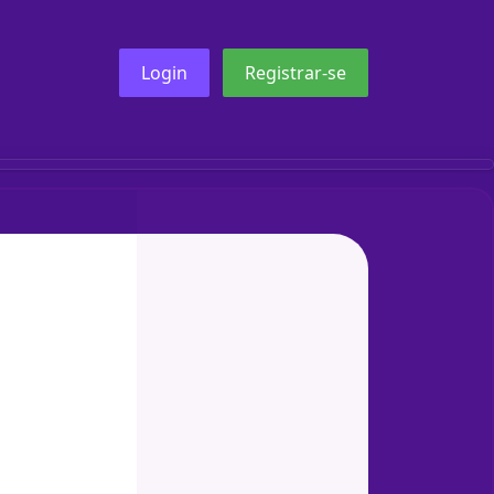
Login
Registrar-se