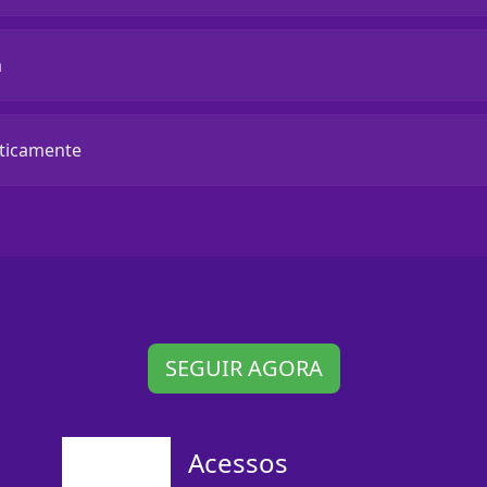
a
aticamente
SEGUIR AGORA
Acessos