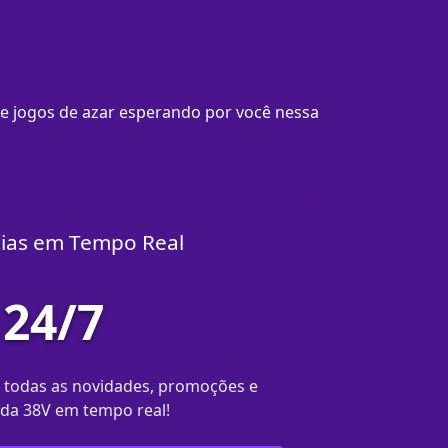
e jogos de azar esperando por você nessa
cias em Tempo Real
24/7
e todas as novidades, promoções e
 da 38V em tempo real!