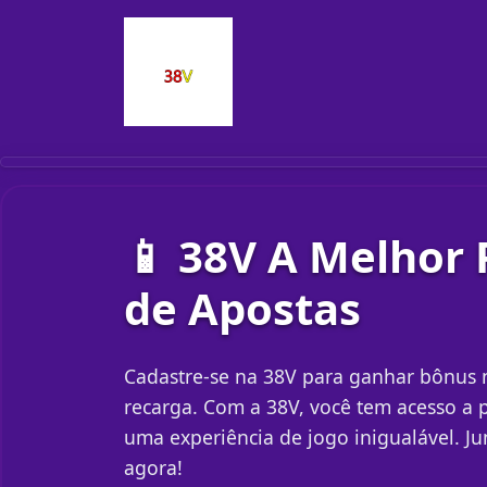
📱 38V A Melhor
de Apostas
Cadastre-se na 38V para ganhar bônus 
recarga. Com a 38V, você tem acesso a 
uma experiência de jogo inigualável. J
agora!