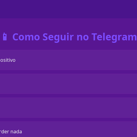
📱 Como Seguir no Telegram
ositivo
erder nada