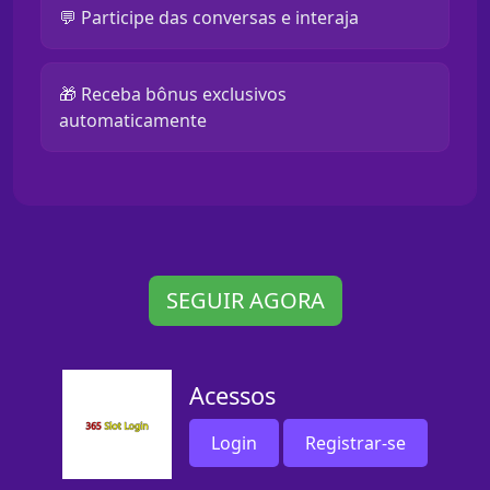
💬 Participe das conversas e interaja
🎁 Receba bônus exclusivos
automaticamente
SEGUIR AGORA
Acessos
Login
Registrar-se