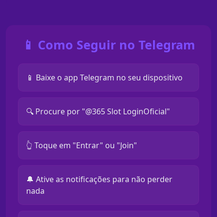
📱 Como Seguir no Telegram
📱 Baixe o app Telegram no seu dispositivo
🔍 Procure por "@365 Slot LoginOficial"
👆 Toque em "Entrar" ou "Join"
🔔 Ative as notificações para não perder
nada