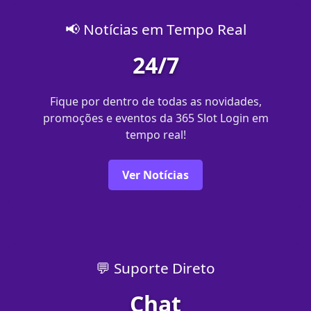
📢 Notícias em Tempo Real
24/7
Fique por dentro de todas as novidades,
promoções e eventos da 365 Slot Login em
tempo real!
Ver Notícias
💬 Suporte Direto
Chat