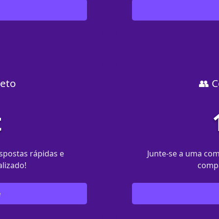
reto
👥 
t
espostas rápidas e
Junte-se a uma com
lizado!
compa
e