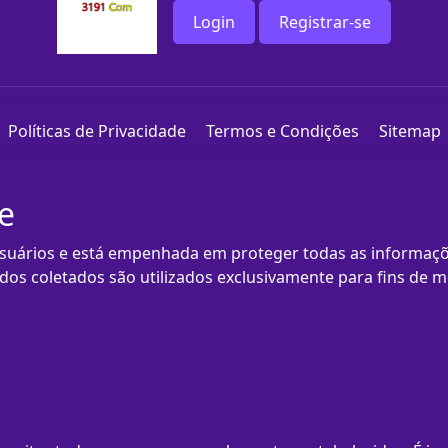
Login
Registrar-se
Políticas de Privacidade
Termos e Condições
Sitemap
de
 usuários e está empenhada em proteger todas as informaçõ
os coletados são utilizados exclusivamente para fins de m