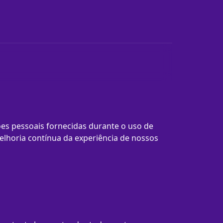
es pessoais fornecidas durante o uso de
elhoria contínua da experiência de nossos