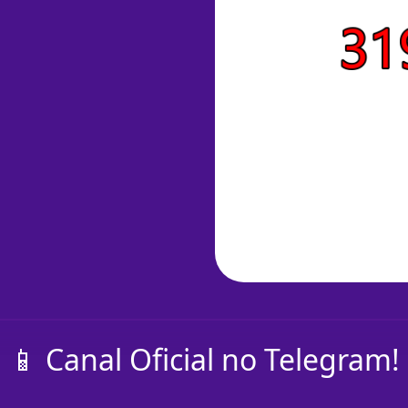
📱 Canal Oficial no Telegram!