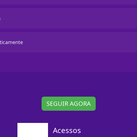
a
aticamente
SEGUIR AGORA
Acessos