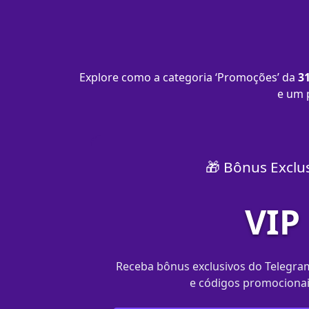
Explore como a categoria ‘Promoções’ da
3
e um 
🎁 Bônus Exclu
VIP
Receba bônus exclusivos do Telegra
e códigos promocionai