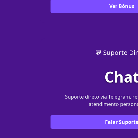
Ver Bônus
💬 Suporte Di
Cha
Suporte direto via Telegram, r
atendimento persona
Falar Suport