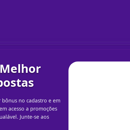
 Melhor
postas
r bônus no cadastro e em
tem acesso a promoções
ualável. Junte-se aos