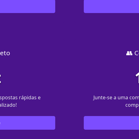
reto
👥 
t
espostas rápidas e
Junte-se a uma com
lizado!
compa
e