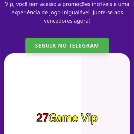
Vip, você tem acesso a promoções incríveis e uma
experiência de jogo inigualável. Junte-se aos
vencedores agora!
SEGUIR NO TELEGRAM