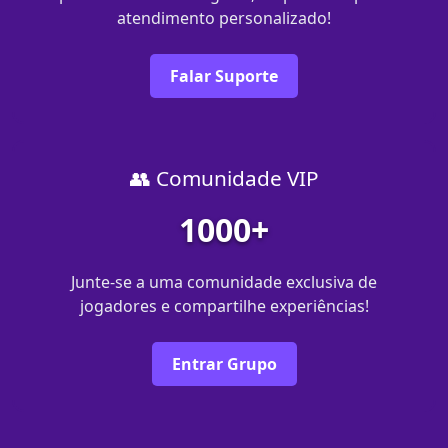
atendimento personalizado!
Falar Suporte
👥 Comunidade VIP
1000+
Junte-se a uma comunidade exclusiva de
jogadores e compartilhe experiências!
Entrar Grupo