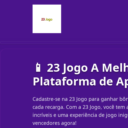
📱 23 Jogo A Mel
Plataforma de A
Cadastre-se na 23 Jogo para ganhar bô
cada recarga. Com a 23 Jogo, você tem
incríveis e uma experiência de jogo inig
vencedores agora!