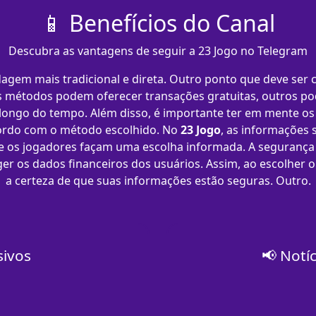
📱 Benefícios do Canal
Descubra as vantagens de seguir a 23 Jogo no Telegram
gem mais tradicional e direta. Outro ponto que deve ser c
métodos podem oferecer transações gratuitas, outros p
 longo do tempo. Além disso, é importante ter em mente o
acordo com o método escolhido. No
23 Jogo
, as informações
 os jogadores façam uma escolha informada. A segurança d
er os dados financeiros dos usuários. Assim, ao escolher 
a certeza de que suas informações estão seguras. Outro.
sivos
📢 Notí