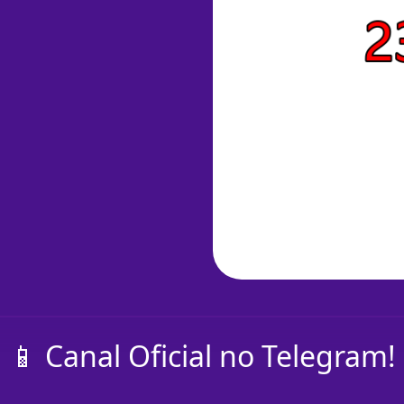
📱 Canal Oficial no Telegram!