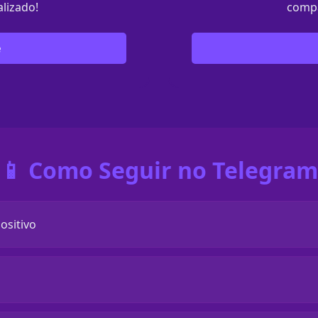
lizado!
compa
e
📱 Como Seguir no Telegram
ositivo